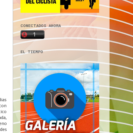
CONECTADOS AHORA
EL TIEMPO
dias
 con
tico
ada,
ueno
ades