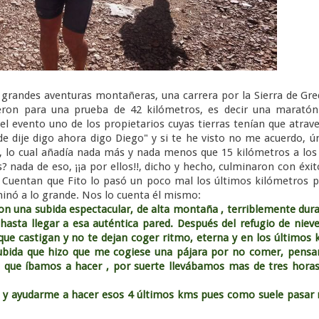
s grandes aventuras montañeras, una carrera por la Sierra de Gr
bieron para una prueba de 42 kilómetros, es decir una marató
l evento uno de los propietarios cuyas tierras tenían que atrav
e dije digo ahora digo Diego" y si te he visto no me acuerdo, ú
a, lo cual añadía nada más y nada menos que 15 kilómetros a los
 nada de eso, ¡¡a por ellos!!, dicho y hecho, culminaron con éxit
o. Cuentan que Fito lo pasó un poco mal los últimos kilómetros 
minó a lo grande. Nos lo cuenta él mismo:
con una subida espectacular, de alta montaña , terriblemente dura
 hasta llegar a esa auténtica pared. Después del refugio de nieve
 que castigan y no te dejan coger ritmo, eterna y en los últimos
ida que hizo que me cogiese una pájara por no comer, pensa
 que íbamos a hacer , por suerte llevábamos mas de tres hora
ayudarme a hacer esos 4 últimos kms pues como suele pasar 