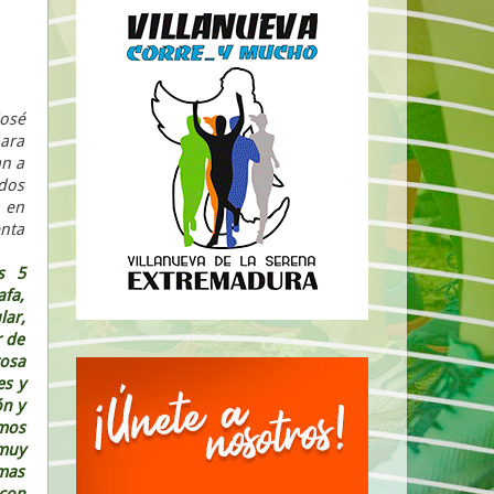
José
para
an a
ados
n en
enta
s 5
fa,
lar,
r de
rosa
es y
ón y
imos
 muy
imas
 con