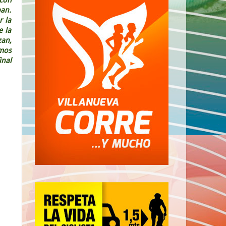
an.
r la
e la
zan,
smos
inal