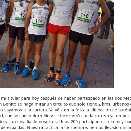
 mi titular para hoy después de haber participado en las dos Me
 Benito se haga mirar un circuito que solo tiene 2 kms. urbanos
 vayamos a la carrera. Ya véis en la foto la alineación de autén
uri, que se quedó dormido y se incorporó con la carrera ya empez
o y con envidia de nosotros. Unos 200 participantes, día muy b
 de espaldas. Nuestra táctica la de siempre, hemos llevado unid