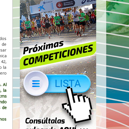
edos
n de
esar
nica
 42,
o la
pero
. Al
, la
 kms
ndo
s de
nos