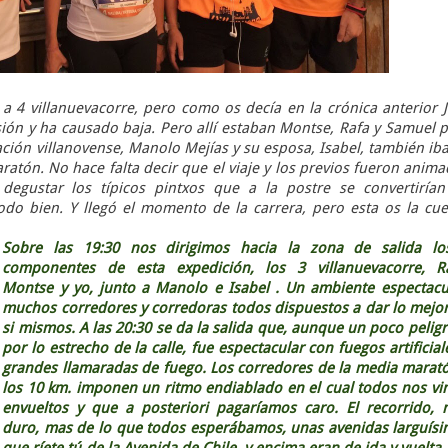
a 4 villanuevacorre, pero como os decía en la crónica anterior 
ión y ha causado baja. Pero allí estaban Montse, Rafa y Samuel 
tación villanovense, Manolo Mejías y su esposa, Isabel, también ib
aratón. No hace falta decir que el viaje y los previos fueron anim
 degustar los típicos pintxos que a la postre se convertiría
odo bien. Y llegó el momento de la carrera, pero esta os la cu
Sobre las 19:30 nos dirigimos hacia la zona de salida lo
componentes de esta expedición, los 3 villanuevacorre, Ra
Montse y yo, junto a Manolo e Isabel . Un ambiente espectacu
muchos corredores y corredoras todos dispuestos a dar lo mejo
si mismos. A las 20:30 se da la salida que, aunque un poco pelig
por lo estrecho de la calle, fue espectacular con fuegos artificial
grandes llamaradas de fuego. Los corredores de la media marat
los 10 km. imponen un ritmo endiablado en el cual todos nos v
envueltos y que a posteriori pagaríamos caro. El recorrido,
duro, mas de lo que todos esperábamos, unas avenidas larguís
que ríete tú de la Avenida de Chile, y encima eran de ida y vuelta