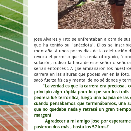
Jose Álvarez y Fito se enfrentaban a otra de su
que ha tenido su "anécdota". Ellos se inscri
montaña. A unos pocos días de la celebración de
revoca el permiso que les tenía otorgado, "dond
solución, rodear la finca de este señor o señor
serían entonces 57. ¿Se amilanaron los nuestros?
carrera en las alturas que podéis ver en la fot
sacó fuerza física y mental de no sé donde y ter
"
La verdad es que la carrera era preciosa , 
principio algo rápida para lo que son los trails
pedrera fué terrorífica, luego una bajada de las
cuándo pensábamos que terminábamos, una sub
que no quedaba nada y retrasé un gran tiempo
margen!
Agradecer a mi amigo Jose por esperarme y 
pusieron dos más , hasta los 57 kms!"