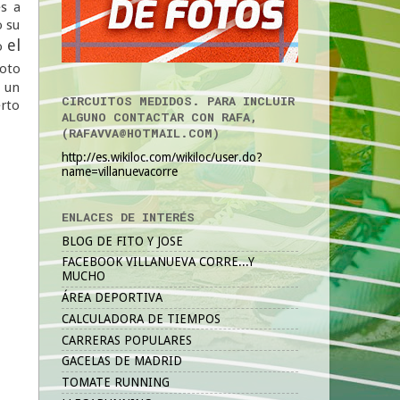
es a
o su
el
do
foto
s un
CIRCUITOS MEDIDOS. PARA INCLUIR
erto
ALGUNO CONTACTAR CON RAFA,
(RAFAVVA@HOTMAIL.COM)
http://es.wikiloc.com/wikiloc/user.do?
name=villanuevacorre
ENLACES DE INTERÉS
BLOG DE FITO Y JOSE
FACEBOOK VILLANUEVA CORRE...Y
MUCHO
ÁREA DEPORTIVA
CALCULADORA DE TIEMPOS
CARRERAS POPULARES
GACELAS DE MADRID
TOMATE RUNNING