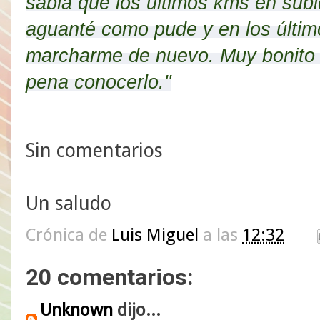
sabia que los últimos kms en sub
aguanté como pude y en los últi
marcharme de nuevo. Muy bonito 
pena conocerlo."
Sin comentarios
Un saludo
Crónica de
Luis Miguel
a las
12:32
20 comentarios:
Unknown
dijo...