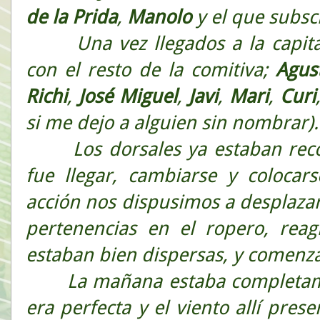
de la Prida
,
Manolo
y el que subs
Una vez llegados a la capital
con el resto de la comitiva;
Agus
Richi
,
José
Miguel
,
Javi
,
Mari
,
Curi
si me dejo a alguien sin nombrar).
Los dorsales ya estaban recog
fue llegar, cambiarse y colocars
acción nos dispusimos a desplazarn
pertenencias en el ropero, rea
estaban bien dispersas, y comenza
La mañana estaba completamen
era perfecta y el viento allí pre