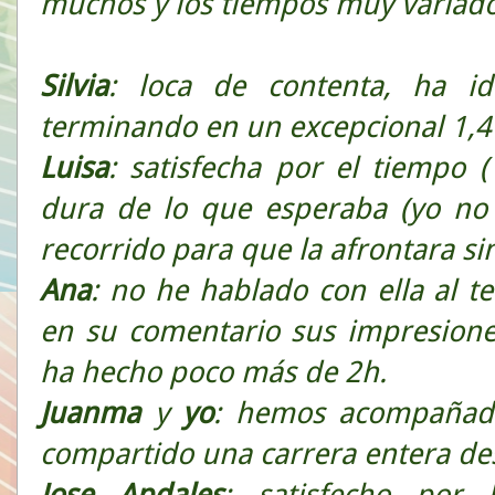
muchos y los tiempos muy variado
Silvia
: loca de contenta, ha i
terminando en un excepcional 1,4
Luisa
: satisfecha por el tiempo 
dura de lo que esperaba (yo no 
recorrido para que la afrontara si
Ana
: no he hablado con ella al t
en su comentario sus impresione
ha hecho poco más de 2h.
Juanma
y
yo
: hemos acompañado
compartido una carrera entera d
Jose Apdales
: satisfecho por