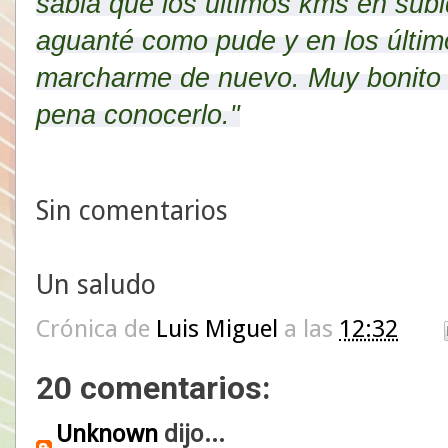
sabia que los últimos kms en sub
aguanté como pude y en los últi
marcharme de nuevo. Muy bonito 
pena conocerlo."
Sin comentarios
Un saludo
Crónica de
Luis Miguel
a las
12:32
20 comentarios:
Unknown
dijo...