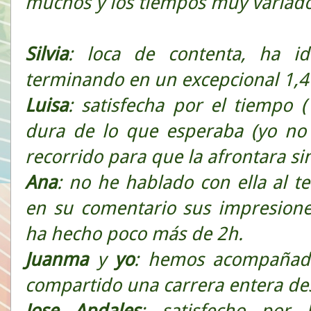
muchos y los tiempos muy variado
Silvia
: loca de contenta, ha i
terminando en un excepcional 1,4
Luisa
: satisfecha por el tiempo 
dura de lo que esperaba (yo no 
recorrido para que la afrontara si
Ana
: no he hablado con ella al t
en su comentario sus impresione
ha hecho poco más de 2h.
Juanma
y
yo
: hemos acompañado
compartido una carrera entera d
Jose Apdales
: satisfecho por