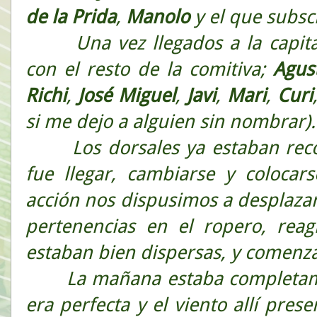
de la Prida
,
Manolo
y el que subs
Una vez llegados a la capital
con el resto de la comitiva;
Agus
Richi
,
José
Miguel
,
Javi
,
Mari
,
Curi
si me dejo a alguien sin nombrar).
Los dorsales ya estaban recog
fue llegar, cambiarse y colocars
acción nos dispusimos a desplazarn
pertenencias en el ropero, rea
estaban bien dispersas, y comenza
La mañana estaba completamen
era perfecta y el viento allí pre