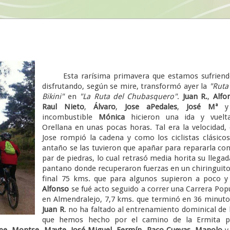
Esta rarísima primavera que estamos sufriend
disfrutando, según se mire, transformó ayer la
"Ruta
Bikini"
en
"La Ruta del
Chubasquero"
.
Juan R.
,
Alfo
Raul Nieto
,
Álvaro
,
Jose aPedales
,
José Mª
y 
incombustible
Mónica
hicieron una ida y vuelt
Orellana en unas pocas horas. Tal era la velocidad,
Jose rompió la cadena y como los ciclistas clásico
antaño se las tuvieron que apañar para repararla co
par de piedras, lo cual retrasó media horita su llegad
pantano donde recuperaron fuerzas en un chiringuito
final 75 kms. que para algunos supieron a poco y
Alfonso
se fué acto seguido a correr una Carrera Pop
en Almendralejo, 7,7 kms. que terminó en 36 minuto
Juan R
. no ha faltado al entrenamiento dominical de
que hemos hecho por el camino de la Ermita p
pe
,
Montse
,
Mayte
,
José Miguel
,
Fermín
,
Paco Cuevas
,
Manolo
y