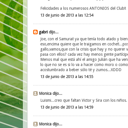
Felicidades a los numerosos ANTONIOS del Club!!
13 de junio de 2013 a las 12:54
gabri
dijo...
Joe, con el Samurai! ya que tenía todo atado y bien 
eso,encima quiere que le traigamos en coche!!...p
gallo,vamos,que con la crisis que hay y no querer 
pasa con ellos? cada vez hay menos gente partícipe!.
Menos mal que está ahí el amigo Julián que ha venid
lo que no se es si lo va a hacer como moro o como c
acostumbrado a beber sólo té y zumos...XDDD
13 de junio de 2013 a las 14:55
Monica dijo...
Luismi...creo que faltan Victor y Sira con los niños.
13 de junio de 2013 a las 14:59
Monica dijo...