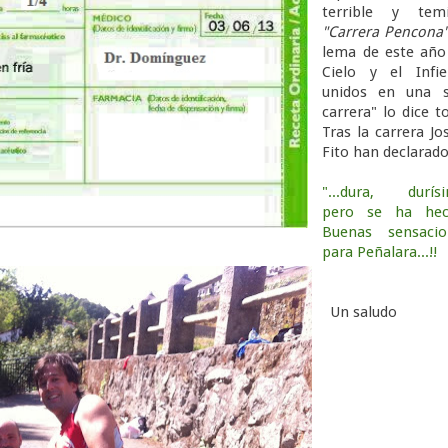
terrible y temi
"Carrera Pencona
lema de este año
Cielo y el Infie
unidos en una s
carrera" lo dice t
Tras la carrera Jo
Fito han declarado
"...dura, durísi
pero se ha hec
Buenas sensacio
para Peñalara...!!
Un saludo