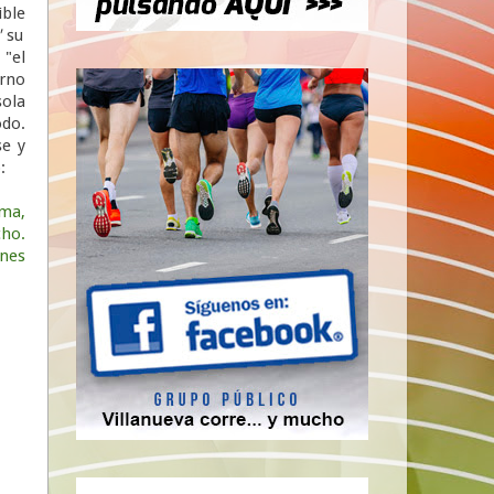
ble
"
su
 "el
rno
ola
odo.
se y
:
ma,
ho.
nes