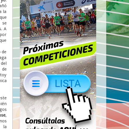
pañó
a la
 que
, se
s. A
 por
 que
o de
haga
 del
s de
stoy
nica
ste
ién
gos
ose
,
os
 la