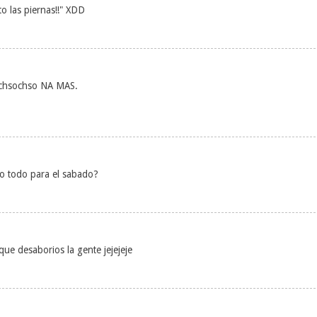
to las piernas!!" XDD
 chsochso NA MAS.
ando todo para el sabado?
ue desaborios la gente jejejeje