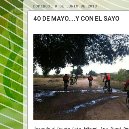
DOMINGO, 9 DE JUNIO DE 2013
40 DE MAYO....Y CON EL SAYO
llegando al Quinto Coto.
Miguel
,
Ana
,
Dioni
,
Pe