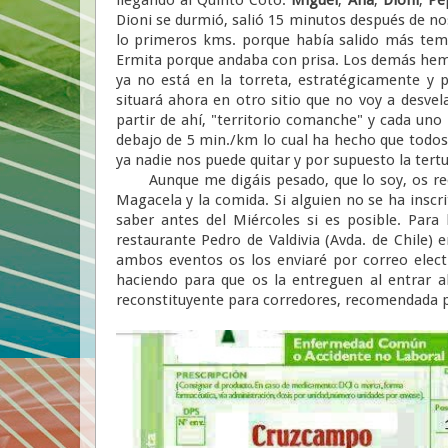
Dioni se durmió, salió 15 minutos después de n
lo primeros kms. porque había salido más temp
Ermita porque andaba con prisa. Los demás hemos
ya no está en la torreta, estratégicamente y p
situará ahora en otro sitio que no voy a desve
partir de ahí, "territorio comanche" y cada uno
debajo de 5 min./km lo cual ha hecho que todo
ya nadie nos puede quitar y por supuesto la tertu
Aunque me digáis pesado, que lo soy, os recue
Magacela y la comida. Si alguien no se ha inscri
saber antes del Miércoles si es posible. Par
restaurante Pedro de Valdivia (Avda. de Chile) e
ambos eventos os los enviaré por correo elect
haciendo para que os la entreguen al entrar a
reconstituyente para corredores, recomendada p