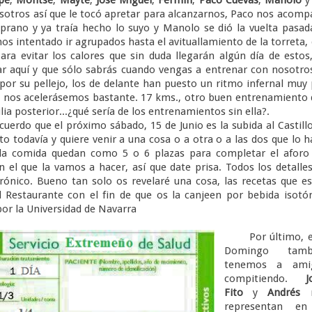
osotros así que le tocó apretar para alcanzarnos, Paco nos acom
rano y ya traía hecho lo suyo y Manolo se dió la vuelta pasad
 intentado ir agrupados hasta el avituallamiento de la torreta,
ara evitar los calores que sin duda llegarán algún día de estos
lar aquí y que sólo sabrás cuando vengas a entrenar con nosotro
 por su pellejo, los de delante han puesto un ritmo infernal muy
s nos acelerásemos bastante. 17 kms., otro buen entrenamiento
lia posterior...¿qué sería de los entrenamientos sin ella?.
rdo que el próximo sábado, 15 de Junio es la subida al Castill
to todavía y quiere venir a una cosa o a otra o a las dos que lo 
a la comida quedan como 5 o 6 plazas para completar el aforo
n el que la vamos a hacer, así que date prisa. Todos los detalle
rónico. Bueno tan solo os revelaré una cosa, las recetas que e
l Restaurante con el fin de que os la canjeen por bebida isotó
or la Universidad de Navarra
Por último, e
Domingo tamb
tenemos a ami
compitiendo.
J
Fito
y
Andrés
n
representan en