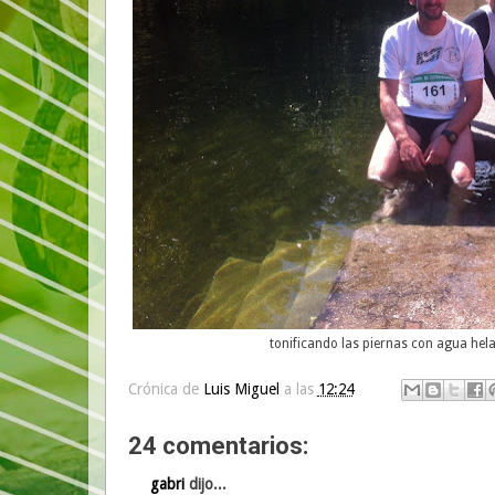
tonificando las piernas con agua hel
Crónica de
Luis Miguel
a las
12:24
24 comentarios:
gabri
dijo...