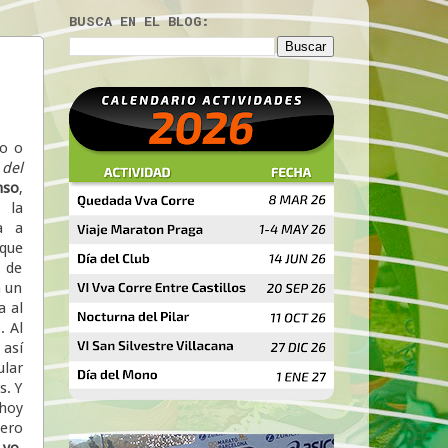
BUSCA EN EL BLOG:
o o
 del
nso
,
la
a a
 que
s de
n un
a al
. Al
 así
ular
s. Y
 hoy
ero
yo
.