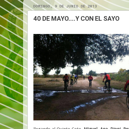
DOMINGO, 9 DE JUNIO DE 2013
40 DE MAYO....Y CON EL SAYO
llegando al Quinto Coto.
Miguel
,
Ana
,
Dioni
,
Pe