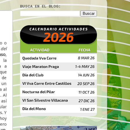
BUSCA EN EL BLOG:
o o
 del
nso
,
la
a a
 que
s de
n un
a al
. Al
 así
ular
s. Y
 hoy
ero
yo
.