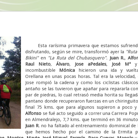
Esta rarísima primavera que estamos sufriend
disfrutando, según se mire, transformó ayer la
"Ruta
Bikini"
en
"La Ruta del
Chubasquero"
.
Juan R.
,
Alfo
Raul Nieto
,
Álvaro
,
Jose aPedales
,
José Mª
y 
incombustible
Mónica
hicieron una ida y vuelt
Orellana en unas pocas horas. Tal era la velocidad,
Jose rompió la cadena y como los ciclistas clásico
antaño se las tuvieron que apañar para repararla co
par de piedras, lo cual retrasó media horita su llegad
pantano donde recuperaron fuerzas en un chiringuito
final 75 kms. que para algunos supieron a poco y
Alfonso
se fué acto seguido a correr una Carrera Pop
en Almendralejo, 7,7 kms. que terminó en 36 minuto
Juan R
. no ha faltado al entrenamiento dominical de
que hemos hecho por el camino de la Ermita p
pe
,
Montse
,
Mayte
,
José Miguel
,
Fermín
,
Paco Cuevas
,
Manolo
y