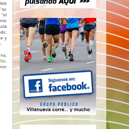
ble
"
su
 "el
rno
ola
odo.
se y
:
ma,
ho.
nes