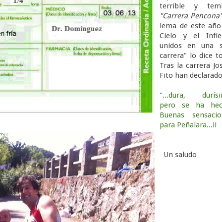
terrible y temi
"Carrera Pencona
lema de este año
Cielo y el Infie
unidos en una s
carrera" lo dice t
Tras la carrera Jo
Fito han declarado
"...dura, durísi
pero se ha hec
Buenas sensacio
para Peñalara...!!
Un saludo