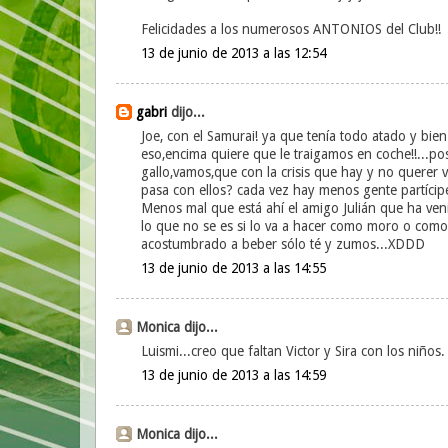
Felicidades a los numerosos ANTONIOS del Club!!
13 de junio de 2013 a las 12:54
gabri
dijo...
Joe, con el Samurai! ya que tenía todo atado y bien 
eso,encima quiere que le traigamos en coche!!...p
gallo,vamos,que con la crisis que hay y no querer 
pasa con ellos? cada vez hay menos gente partícipe!.
Menos mal que está ahí el amigo Julián que ha venid
lo que no se es si lo va a hacer como moro o como c
acostumbrado a beber sólo té y zumos...XDDD
13 de junio de 2013 a las 14:55
Monica dijo...
Luismi...creo que faltan Victor y Sira con los niños.
13 de junio de 2013 a las 14:59
Monica dijo...