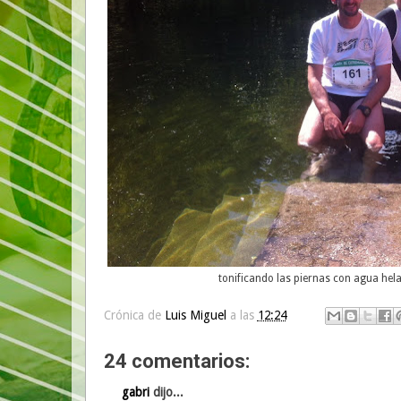
tonificando las piernas con agua hel
Crónica de
Luis Miguel
a las
12:24
24 comentarios:
gabri
dijo...