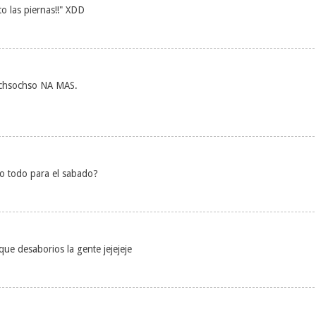
to las piernas!!" XDD
 chsochso NA MAS.
ando todo para el sabado?
ue desaborios la gente jejejeje