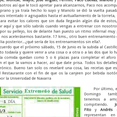
osotros así que le tocó apretar para alcanzarnos, Paco nos acom
rano y ya traía hecho lo suyo y Manolo se dió la vuelta pasad
 intentado ir agrupados hasta el avituallamiento de la torreta,
ara evitar los calores que sin duda llegarán algún día de estos
lar aquí y que sólo sabrás cuando vengas a entrenar con nosotro
 por su pellejo, los de delante han puesto un ritmo infernal muy
s nos acelerásemos bastante. 17 kms., otro buen entrenamiento
lia posterior...¿qué sería de los entrenamientos sin ella?.
rdo que el próximo sábado, 15 de Junio es la subida al Castill
to todavía y quiere venir a una cosa o a otra o a las dos que lo 
a la comida quedan como 5 o 6 plazas para completar el aforo
n el que la vamos a hacer, así que date prisa. Todos los detalle
rónico. Bueno tan solo os revelaré una cosa, las recetas que e
l Restaurante con el fin de que os la canjeen por bebida isotó
or la Universidad de Navarra
Por último, e
Domingo tamb
tenemos a ami
compitiendo.
J
Fito
y
Andrés
n
representan en