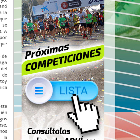
pañó
a la
 que
, se
s. A
 por
 que
o de
haga
 del
s de
stoy
nica
ste
ién
gos
ose
,
os
 la