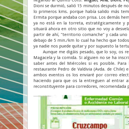
Dioni se durmió, salió 15 minutos después de n
lo primeros kms. porque había salido más temp
Ermita porque andaba con prisa. Los demás hemos
ya no está en la torreta, estratégicamente y p
situará ahora en otro sitio que no voy a desve
partir de ahí, "territorio comanche" y cada uno
debajo de 5 min./km lo cual ha hecho que todo
ya nadie nos puede quitar y por supuesto la tertu
Aunque me digáis pesado, que lo soy, os recue
Magacela y la comida. Si alguien no se ha inscri
saber antes del Miércoles si es posible. Par
restaurante Pedro de Valdivia (Avda. de Chile) e
ambos eventos os los enviaré por correo elect
haciendo para que os la entreguen al entrar a
reconstituyente para corredores, recomendada p