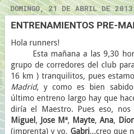
DOMINGO, 21 DE ABRIL DE 2013
ENTRENAMIENTOS PRE-MA
Hola runners!
Esta mañana a las 9,30 hora
grupo de corredores del club para 
16 km ) tranquilitos, pues estamo
Madrid
, y como es bien sabido 
último entreno largo hay que hace
diría el Maestro. Pues eso, no
Miguel
,
Jose Mª
,
Mayte
,
Ana
,
Dion
(imprenta) y yo,
Gabri
...creo que 