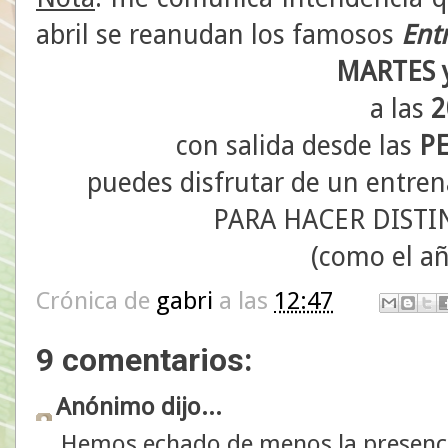
abril se reanudan los famosos
Ent
MARTES y
a las
2
con salida desde las
P
puedes disfrutar de un entr
PARA HACER DISTI
(como el añ
Crónica de
gabri
a las
12:47
9 comentarios:
Anónimo dijo...
Hemos echado de menos la presenci