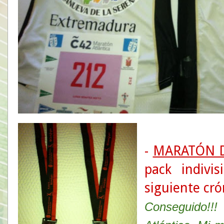
-
MARATÓN 
pack indivi
siguiente cró
Conseguido!!