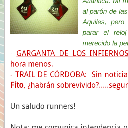
Atlántica. Mi 
al parón de las
Aquiles, pero
parar el rel
merecido la pe
-
GARGANTA DE LOS INFIERNO
hora menos.
-
TRAIL DE CÓRDOBA
: Sin noticia
Fito
, ¿habrán sobrevivido?.....segur
Un saludo runners!
Nota
: me comunica intendencia q