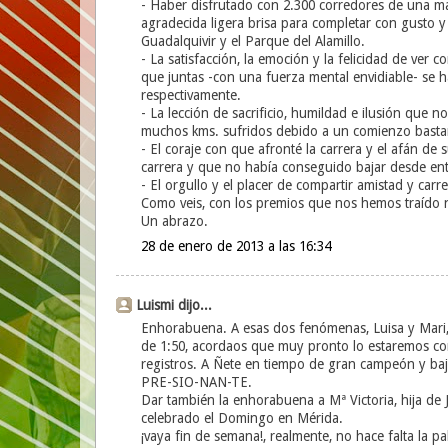
- Haber disfrutado con 2.300 corredores de una m
agradecida ligera brisa para completar con gusto y
Guadalquivir y el Parque del Alamillo.
- La satisfacción, la emoción y la felicidad de ver 
que juntas -con una fuerza mental envidiable- se 
respectivamente.
- La lección de sacrificio, humildad e ilusión que 
muchos kms. sufridos debido a un comienzo basta
- El coraje con que afronté la carrera y el afán d
carrera y que no había conseguido bajar desde ent
- El orgullo y el placer de compartir amistad y carre
Como veis, con los premios que nos hemos traído no
Un abrazo.
28 de enero de 2013 a las 16:34
Luismi dijo...
Enhorabuena. A esas dos fenómenas, Luisa y Mari, 
de 1:50, acordaos que muy pronto lo estaremos co
registros. A Ñete en tiempo de gran campeón y bajan
PRE-SIO-NAN-TE.
Dar también la enhorabuena a Mª Victoria, hija de
celebrado el Domingo en Mérida.
¡vaya fin de semana!, realmente, no hace falta la pale