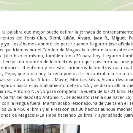
 la palabra que mejor puede definir la jornada de entrenamient
ientos del Tenis Club,
Dioni
,
Julián
,
Álvaro
,
Juan R.
,
Miguel
,
Pe
y
yo
....estábamos apunto de partir cuando llegaron
Jose aPeda
mos que iríamos por el Camino de Magacela tuvieron la sensatez d
. Julio hizo lo mismo, también tenía 30 para hoy. Llegaron tam
n hechos un montón de kilómetros pero que quisieron pasarse 
entonces el entreno y en estos primeros kilómetros cada cual
r, Pepe, que tenía hoy la vena poética le encontraba la rima a 
s se volvió a los 5 kms., Mayte, Montse, Silvia, Álvaro (lesiona
egaron hasta el avituallamiento del km. 6,5 y se dieron allí la vue
an R., Antonio N. y yo para completar la vuelta de los 21 kms. H
A partir del depósito Antonio N. se adelanto (tenía que hacer 26) 
con la lengua fuera. Martín acabó lesionado. Ya de vuelta en el T
 los 26 a 4:50 el km.) y al Presi con sus 30 hechos aunque macha
onos de Magacela/La Haba haciendo 20 kms. Y ayer sábado
Juan