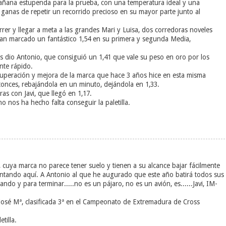
añana estupenda para la prueba, con una temperatura ideal y una
 ganas de repetir un recorrido precioso en su mayor parte junto al
correr y llegar a meta a las grandes Mari y Luisa, dos corredoras noveles
han marcado un fantástico 1,54 en su primera y segunda Media,
nos dio Antonio, que consiguió un 1,41 que vale su peso en oro por los
nte rápido.
e superación y mejora de la marca que hace 3 años hice en esta misma
onces, rebajándola en un minuto, dejándola en 1,33.
ras con Javi, que llegó en 1,17.
 nos ha hecho falta conseguir la paletilla.
cuya marca no parece tener suelo y tienen a su alcance bajar fácilmente
ntando aquí. A Antonio al que he augurado que este año batirá todos sus
do y para terminar.....no es un pájaro, no es un avión, es......Javi, IM-
 José Mª, clasificada 3ª en el Campeonato de Extremadura de Cross
tilla.