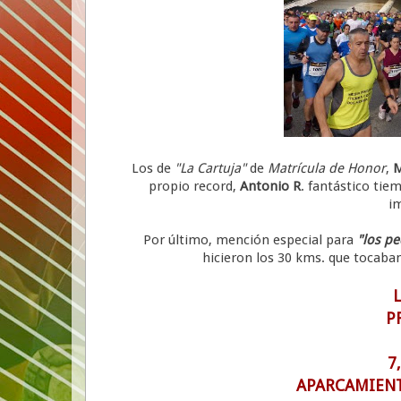
Los de
"La Cartuja"
de
Matrícula de Honor
,
M
propio record,
Antonio R
. fantástico tie
i
Por último, mención especial para
"los pe
hicieron los 30 kms. que tocaban
P
7
APARCAMIENT