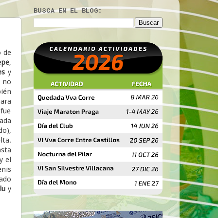
BUSCA EN EL BLOG:
o de
pe
,
les
y
e no
bién
para
 fue
cada
do),
lta.
asta
y el
enis
cado
lu
y