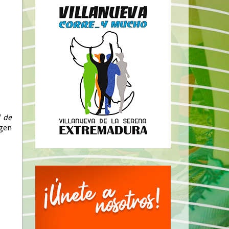
l de
rgen