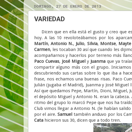
DOMINGO, 27 DE ENERO DE 2013
VARIEDAD
Dicen que en ella está el gusto y creo que es
hoy. A las 10 revoloteábamos por los aparcam
Martín
,
Antonio N.
,
Julio
,
Silvia
,
Montse
,
Mayte
Carmen
, les tocaban 30 así que cuando les diji
acompañarnos y hacerlos por terreno más llano
Paco Cuevas
,
José Miguel
y
Juanma
que ya traía
compartir alguno más con el grupo. Iniciamos 
descubriendo sus cartas sobre lo que iba a hace
frase, nos echamos una buenas risas. Paco Cueva
Julián (jugaba el Madrid), Juanma y José Miguel ll
Así que quedamos Pepe, Martín, Dioni, Miguel, Ju
el depósito Miguel y Antonio N. eran la cabeza. 
ritmo del grupo lo marcó Pepe que nos ha traído 
Club vimos llegar a Antonio N. (le habían salido
por el aire.
Samuel
también anduvo por los Cam
Cata
hicieron sus 30, dicen que a todo tren.