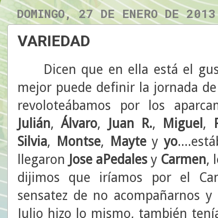
DOMINGO, 27 DE ENERO DE 2013
VARIEDAD
Dicen que en ella está el gust
mejor puede definir la jornada d
revoloteábamos por los aparcam
Julián
,
Álvaro
,
Juan R.
,
Miguel
,
P
Silvia
,
Montse
,
Mayte
y
yo
....es
llegaron
Jose aPedales
y
Carmen
,
dijimos que iríamos por el Ca
sensatez de no acompañarnos y h
Julio hizo lo mismo, también ten