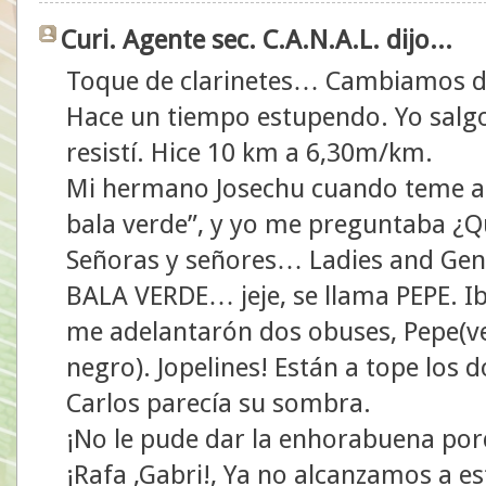
Curi. Agente sec. C.A.N.A.L. dijo...
Toque de clarinetes… Cambiamos de
Hace un tiempo estupendo. Yo salgo
resistí. Hice 10 km a 6,30m/km.
Mi hermano Josechu cuando teme al
bala verde”, y yo me preguntaba ¿Qu
Señoras y señores… Ladies and Gen
BALA VERDE… jeje, se llama PEPE. Ib
me adelantarón dos obuses, Pepe(ves
negro). Jopelines! Están a tope los 
Carlos parecía su sombra.
¡No le pude dar la enhorabuena po
¡Rafa ,Gabri!, Ya no alcanzamos a es