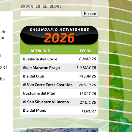
BUSCA EN EL BLOG:
a de
cho
n
o el
iba