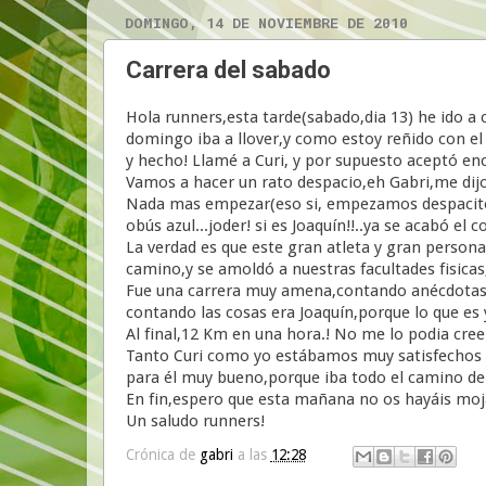
DOMINGO, 14 DE NOVIEMBRE DE 2010
Carrera del sabado
Hola runners,esta tarde(sabado,dia 13) he ido 
domingo iba a llover,y como estoy reñido con el 
y hecho! Llamé a Curi, y por supuesto aceptó en
Vamos a hacer un rato despacio,eh Gabri,me dijo,y
Nada mas empezar(eso si, empezamos despacito 
obús azul...joder! si es Joaquín!!..ya se acabó el 
La verdad es que este gran atleta y gran perso
camino,y se amoldó a nuestras facultades fisica
Fue una carrera muy amena,contando anécdotas e 
contando las cosas era Joaquín,porque lo que es 
Al final,12 Km en una hora.! No me lo podia cree
Tanto Curi como yo estábamos muy satisfechos c
para él muy bueno,porque iba todo el camino de 
En fin,espero que esta mañana no os hayáis mo
Un saludo runners!
Crónica de
gabri
a las
12:28