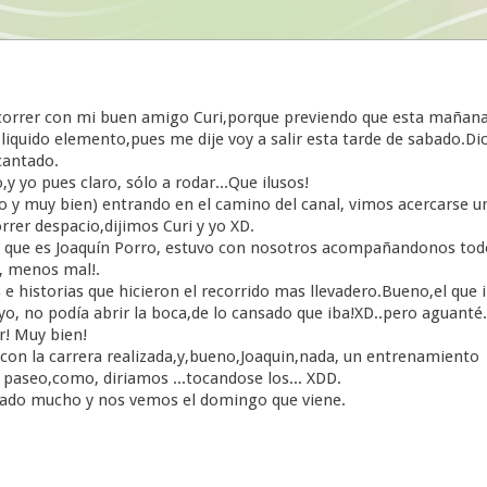
a correr con mi buen amigo Curi,porque previendo que esta mañan
liquido elemento,pues me dije voy a salir esta tarde de sabado.Di
cantado.
 yo pues claro, sólo a rodar...Que ilusos!
y muy bien) entrando en el camino del canal, vimos acercarse u
correr despacio,dijimos Curi y yo XD.
na que es Joaquín Porro, estuvo con nosotros acompañandonos tod
s, menos mal!.
historias que hicieron el recorrido mas llevadero.Bueno,el que 
yo, no podía abrir la boca,de lo cansado que iba!XD..pero aguanté.
r! Muy bien!
on la carrera realizada,y,bueno,Joaquin,nada, un entrenamiento
paseo,como, diriamos ...tocandose los... XDD.
jado mucho y nos vemos el domingo que viene.