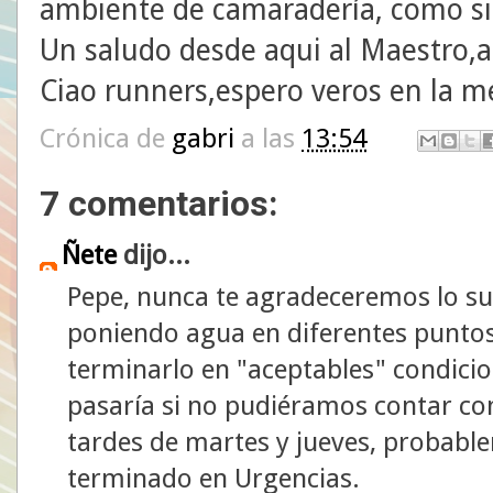
ambiente de camaradería, como s
Un saludo desde aqui al Maestro,a 
Ciao runners,espero veros en la m
Crónica de
gabri
a las
13:54
7 comentarios:
Ñete
dijo...
Pepe, nunca te agradeceremos lo suf
poniendo agua en diferentes puntos
terminarlo en "aceptables" condici
pasaría si no pudiéramos contar con
tardes de martes y jueves, probab
terminado en Urgencias.