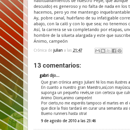
habituallamientos de nuestro Pepe, que aunque "
descuido) es generoso y no falta de nada en los
hacemos, pero yo me mantengo inquebrantable, 
Ay, pobre canal, huérfano de su infatigable corr
abajo, con la caló y con lo que sea; no tenemos c
Así, la carrera se va completando por etapas, un
hombre de la silueta alargada y este que suscrib
Ánimo, campeón
Crónica de
julian
a las
21:47
13 comentarios:
gabri
dijo...
Que gran crónica amigo Julian! Ni los mas ilustres
En cuanto a nuestro gran Maestro,así,con mayúscu
suponga un pequeño revés,se con certeza que culmi
Animo Dioni,animo campeón!
Por cierto,no me esperéis tampoco el martes en el
que dice la fisio tardará en curar una semanita asi
Bueno runners hasta otra!
9 de agosto de 2010 a las 23:46