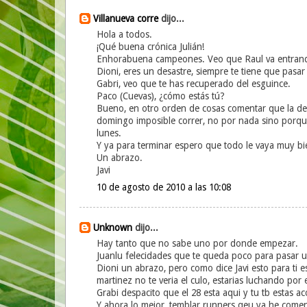
Villanueva corre
dijo...
Hola a todos.
¡Qué buena crónica Julián!
Enhorabuena campeones. Veo que Raul va entrando p
Dioni, eres un desastre, siempre te tiene que pas
Gabri, veo que te has recuperado del esguince.
Paco (Cuevas), ¿cómo estás tú?
Bueno, en otro orden de cosas comentar que la de
domingo imposible correr, no por nada sino porque 
lunes.
Y ya para terminar espero que todo le vaya muy bi
Un abrazo.
Javi
10 de agosto de 2010 a las 10:08
Unknown
dijo...
Hay tanto que no sabe uno por donde empezar.
Juanlu felecidades que te queda poco para pasar un
Dioni un abrazo, pero como dice Javi esto para ti e
martinez no te veria el culo, estarias luchando por e
Grabi despacito que el 28 esta aqui y tu tb estas 
Y ahora lo mejor, temblar runners qeu ya he comen