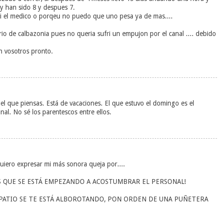
y han sido 8 y despues 7.
i el medico o porqeu no puedo que uno pesa ya de mas....
rio de calbazonia pues no queria sufri un empujon por el canal .... debido
n vosotros pronto.
 el que piensas. Está de vacaciones. El que estuvo el domingo es el
nal. No sé los parentescos entre ellos.
quiero expresar mi más sonora queja por....
OS QUE SE ESTÁ EMPEZANDO A ACOSTUMBRAR EL PERSONAL!
 PATIO SE TE ESTÁ ALBOROTANDO, PON ORDEN DE UNA PUÑETERA