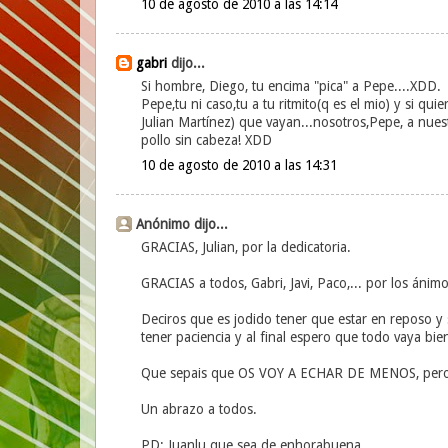
10 de agosto de 2010 a las 14:14
gabri
dijo...
Si hombre, Diego, tu encima "pica" a Pepe....XDD.
Pepe,tu ni caso,tu a tu ritmito(q es el mio) y si quie
Julian Martínez) que vayan...nosotros,Pepe, a nue
pollo sin cabeza! XDD
10 de agosto de 2010 a las 14:31
Anónimo dijo...
GRACIAS, Julian, por la dedicatoria.
GRACIAS a todos, Gabri, Javi, Paco,... por los ánimo
Deciros que es jodido tener que estar en reposo y 
tener paciencia y al final espero que todo vaya bie
Que sepais que OS VOY A ECHAR DE MENOS, pero en
Un abrazo a todos.
PD: Juanlu que sea de enhorabuena.