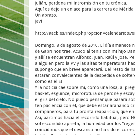
Julián, perdona mi intromisión en tu crónica.
Aquí os dejo un enlace para la carrera de Mérida d
Un abrazo.
Javi
http://aacb.es/index.php?opcion=calendario
Domingo, 8 de agosto de 2010. El día amanece nu
de Gabri nos trae. Acudo al tenis con mi hijo Dan
y allí se encuentran Alfonso, Juan, Raúl y Jose,
a alguien pero la PV y las altas temperaturas h
supongo que en breve aparecerá. Del resto de hab
estarán convalecientes de la despedida de soltero
como es el EI.
Y la noticia cae sobre mí, como una losa, al pr
basket, esguince, microrotura de peroné y escayo
el gris del cielo. No puedo pensar que pasará s
ten paciencia con él, que debe estar arañando cr
compañeros, para tu pronta reaparición, que en
Así, partimos hacia el recorrido habitual, pero H
sol escondido aprieta, la humedad por los "reger
coincidimos que el descanso no ha sido el corre