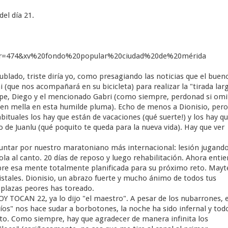
el día 21.
&ver=474&xv%20fondo%20popular%20ciudad%20de%20mérida
blado, triste diría yo, como presagiando las noticias que el buen
i (que nos acompañará en su bicicleta) para realizar la "tirada lar
 Pepe, Diego y el mencionado Gabri (como siempre, perdonad si omi
acen mella en esta humilde pluma). Echo de menos a Dionisio, pero
ituales los hay que están de vacaciones (qué suerte!) y los hay q
 de Juanlu (qué poquito te queda para la nueva vida). Hay que ver
eguntar por nuestro maratoniano más internacional: lesión jugando
la al canto. 20 días de reposo y luego rehabilitación. Ahora enti
obre esa mente totalmente planificada para su próximo reto. Mayt
istales. Dionisio, un abrazo fuerte y mucho ánimo de todos tus
 plazas peores has toreado.
OY TOCAN 22, ya lo dijo "el maestro". A pesar de los nubarrones, e
íos" nos hace sudar a borbotones, la noche ha sido infernal y tod
cto. Como siempre, hay que agradecer de manera infinita los