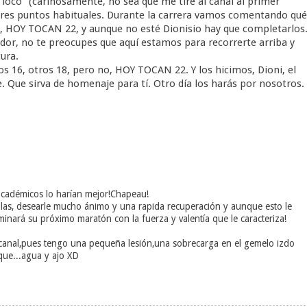
loco" (cariñosamente, no sea que me tire al canal al primer
 tres puntos habituales. Durante la carrera vamos comentando qué
HOY TOCAN 22, y aunque no esté Dionisio hay que completarlos
edor, no te preocupes que aquí estamos para recorrerte arriba y
ura.
os 16, otros 18, pero no, HOY TOCAN 22. Y los hicimos, Dioni, el
e. Que sirva de homenaje para tí. Otro día los harás por nosotros.
 académicos lo harían mejor!Chapeau!
las, desearle mucho ánimo y una rapida recuperación y aunque esto le
nará su próximo maratón con la fuerza y valentía que le caracteriza!
 canal,pues tengo una pequeña lesión,una sobrecarga en el gemelo izdo
 que...agua y ajo XD