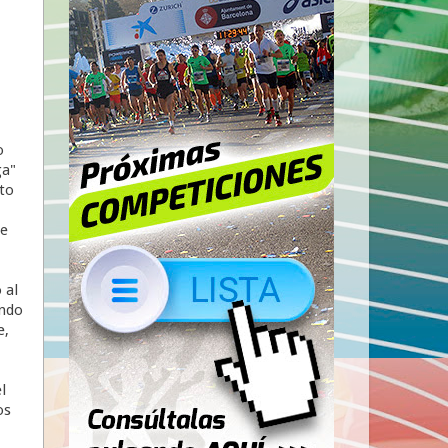
o
ga"
to
ue
 al
endo
e,
l
os