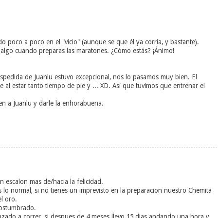
oco a poco en el "vicio" (aunque se que él ya corría, y bastante).
ar algo cuando preparas las maratones. ¿Cómo estás? ¡Ánimo!
spedida de Juanlu estuvo excepcional, nos lo pasamos muy bien. El
al estar tanto tiempo de pie y ... XD. Así que tuvimos que entrenar el
en a Juanlu y darle la enhorabuena.
 escalon mas de/hacia la felicidad.
s lo normal, si no tienes un imprevisto en la preparacion nuestro Chemita
l oro.
acostumbrado.
zado a correr, si despues de 4 meses llevo 15 dias andando una hora y