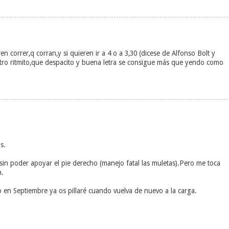
ren correr,q corran,y si quieren ir a 4 o a 3,30 (dicese de Alfonso Bolt y
stro ritmito,que despacito y buena letra se consigue más que yendo como
s.
sin poder apoyar el pie derecho (manejo fatal las muletas).Pero me toca
n.
 Septiembre ya os pillaré cuando vuelva de nuevo a la carga.