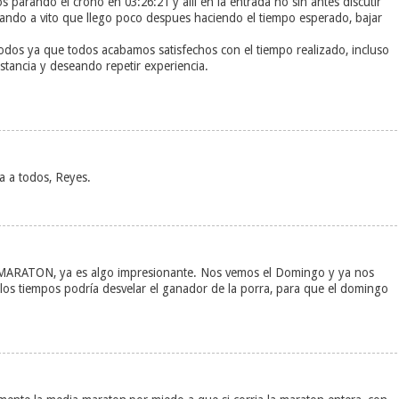
s parando el crono en 03:26:21 y alli en la entrada no sin antes discutir
ando a vito que llego poco despues haciendo el tiempo esperado, bajar
odos ya que todos acabamos satisfechos con el tiempo realizado, incluso
stancia y deseando repetir experiencia.
 a todos, Reyes.
 MARATON, ya es algo impresionante. Nos vemos el Domingo y ya nos
n los tiempos podría desvelar el ganador de la porra, para que el domingo