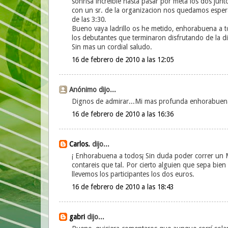
sonrisa increible hasta pasar por meta los dos junto
con un sr. de la organizacion nos quedamos esper
de las 3:30.
Bueno vaya ladrillo os he metido, enhorabuena a t
los debutantes que terminaron disfrutando de la di
Sin mas un cordial saludo.
16 de febrero de 2010 a las 12:05
Anónimo dijo...
Dignos de admirar...Mi mas profunda enhorabuena
16 de febrero de 2010 a las 16:36
Carlos.
dijo...
¡ Enhorabuena a todos¡ Sin duda poder correr un
contareis que tal. Por cierto alguien que sepa bie
llevemos los participantes los dos euros.
16 de febrero de 2010 a las 18:43
gabri
dijo...