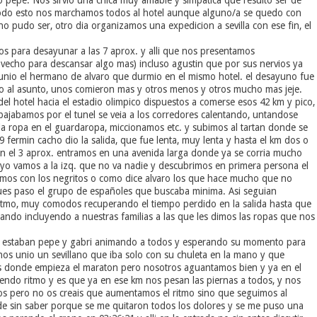
o pepe. Nos sirvio una chica muy amable y simpatica que resulto ser de
odo esto nos marchamos todos al hotel aunque alguno/a se quedo con
o pudo ser, otro dia organizamos una expedicion a sevilla con ese fin, el
s para desayunar a las 7 aprox. y alli que nos presentamos
vecho para descansar algo mas) incluso agustin que por sus nervios ya
unio el hermano de alvaro que durmio en el mismo hotel. el desayuno fue
rro al asunto, unos comieron mas y otros menos y otros mucho mas jeje.
 del hotel hacia el estadio olimpico dispuestos a comerse esos 42 km y pico,
bajabamos por el tunel se veia a los corredores calentando, untandose
la ropa en el guardaropa, miccionamos etc. y subimos al tartan donde se
 fermin cacho dio la salida, que fue lenta, muy lenta y hasta el km dos o
n el 3 aprox. entramos en una avenida larga donde ya se corria mucho
 yo vamos a la izq. que no va nadie y descubrimos en primera persona el
mos con los negritos o como dice alvaro los que hace mucho que no
es paso el grupo de españoles que buscaba minima. Asi seguian
ritmo, muy comodos recuperando el tiempo perdido en la salida hasta que
ando incluyendo a nuestras familias a las que les dimos las ropas que nos
 estaban pepe y gabri animando a todos y esperando su momento para
s unio un sevillano que iba solo con su chuleta en la mano y que
s donde empieza el maraton pero nosotros aguantamos bien y ya en el
iendo ritmo y es que ya en ese km nos pesan las piernas a todos, y nos
os pero no os creais que aumentamos el ritmo sino que seguimos al
de sin saber porque se me quitaron todos los dolores y se me puso una