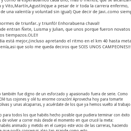
y Vito,Martín,Agustín(que a pesar de ir toda la carrera enfermo,
e una valentía y voluntad sin igual) Que decir de Javi..como siem
normes de triunfar..y triunfó! Enhorabuena chaval!
nde entran Ñete, Luisma y Julian, que unos porque fueron novatos
nos tiempazos.OLE!!
a está mejor,(incluso apretando el ritmo en el km 40 hasta meta
 tenía,asi que solo me queda deciros que SOIS UNOS CAMPEONES!!
uyo también fue digno de un esforzado y apasionado fuera de serie. Como
¡Olé tus cojones y olé tu enorme corazón! Aprovecha hoy para tomarte
livas y unas alcaparras, y acuérdate de los que ya hemos vuelto al trabajo
o para todos los que habéis hecho posible que pudiera terminar con éxito
de volver a correr más desde el momento en que crucé la meta:
abéis animado y metido en el cuerpo este vicio de las carreras, haciendo
rme que podía conseguir algo tan grande como esto.