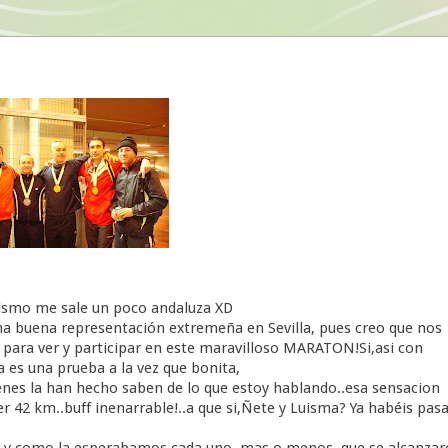
 mismo me sale un poco andaluza XD
a buena representación extremeña en Sevilla, pues creo que nos
para ver y participar en este maravilloso MARATON!Si,asi con
 es una prueba a la vez que bonita,
enes la han hecho saben de lo que estoy hablando..esa sensacion
r 42 km..buff inenarrable!..a que si,Ñete y Luisma? Ya habéis pas
e tal y como la esperabamos cada uno, mas o menos, que se alcanza