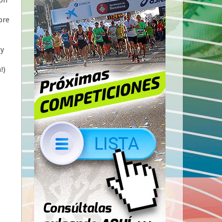
pre
 y
!)