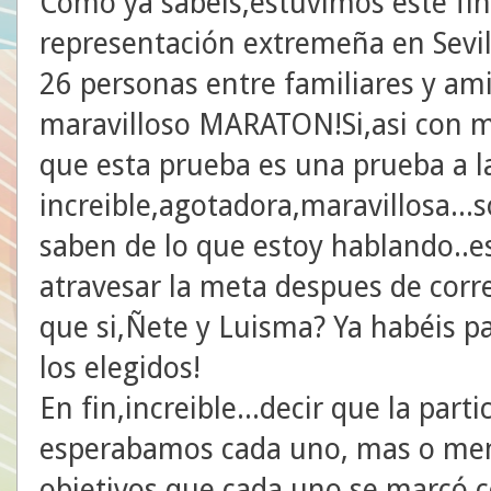
Como ya sabéis,estuvimos este f
representación extremeña en Sevil
26 personas entre familiares y ami
maravilloso MARATON!Si,asi con m
que esta prueba es una prueba a l
increible,agotadora,maravillosa..
saben de lo que estoy hablando..e
atravesar la meta despues de corre
que si,Ñete y Luisma? Ya habéis p
los elegidos!
En fin,increible...decir que la part
esperabamos cada uno, mas o meno
objetivos que cada uno se marcó 