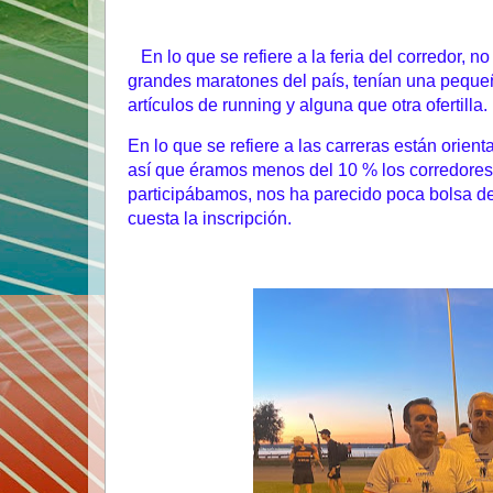
En lo que se refiere a la feria del corredor, n
grandes maratones del país, tenían una peque
artículos de running y alguna que otra ofertilla.
En lo que se refiere a las carreras están orient
así que éramos menos del 10 % los corredores
participábamos, nos ha parecido poca bolsa de
cuesta la inscripción.