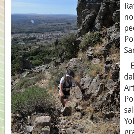
Ra
no
pe
Po
Sa
El
dab
Ar
Po
sa
Yo
gr