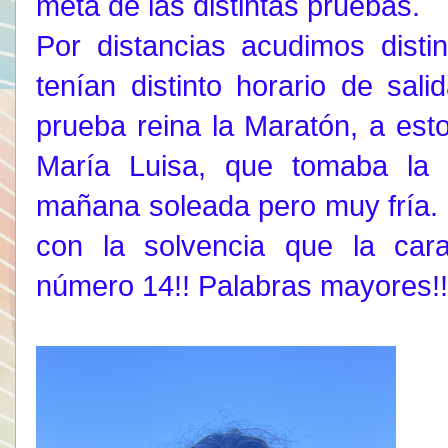
meta de las distintas pruebas.
Por distancias acudimos distin
tenían distinto horario de sa
prueba reina la Maratón, a est
María Luisa, que tomaba la 
mañana soleada pero muy fría. M
con la solvencia que la car
número 14!! Palabras mayores!!