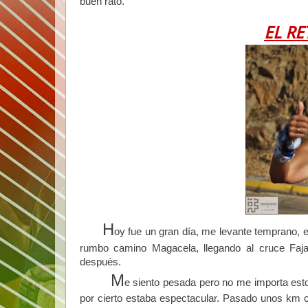
buen rato.
EL R
H
oy fue un gran día, me levante temprano, e
rumbo camino Magacela, llegando al cruce Faja
después.
M
e siento pesada pero no me importa estoy
por cierto estaba espectacular. Pasado unos km c