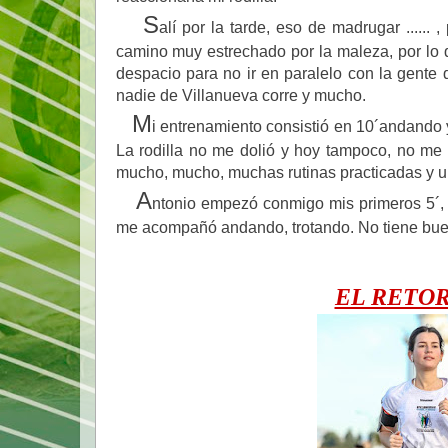
S
alí por la tarde, eso de madrugar .....
camino muy estrechado por la maleza, por lo q
despacio para no ir en paralelo con la gente
nadie de Villanueva corre y mucho.
M
i entrenamiento consistió en 10´andando 
La rodilla no me dolió y hoy tampoco, no me
mucho, mucho, muchas rutinas practicadas y un
A
ntonio empezó conmigo mis primeros 5´, p
me acompañó andando, trotando. No tiene bu
EL RETOR