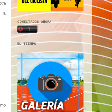
otra
í la
CONECTADOS AHORA
EL TIEMPO
ómo