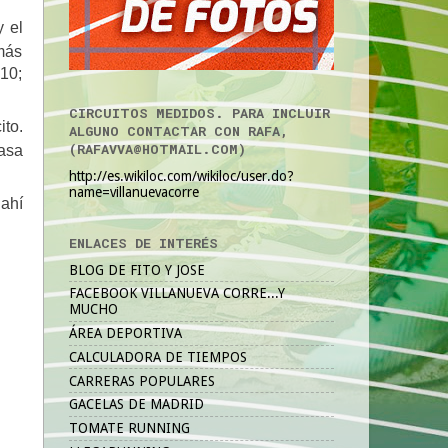
y el
 más
10;
CIRCUITOS MEDIDOS. PARA INCLUIR
ito.
ALGUNO CONTACTAR CON RAFA,
(RAFAVVA@HOTMAIL.COM)
asa
http://es.wikiloc.com/wikiloc/user.do?
name=villanuevacorre
 ahí
ENLACES DE INTERÉS
BLOG DE FITO Y JOSE
FACEBOOK VILLANUEVA CORRE...Y
MUCHO
ÁREA DEPORTIVA
CALCULADORA DE TIEMPOS
CARRERAS POPULARES
GACELAS DE MADRID
TOMATE RUNNING