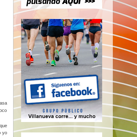
casa
poco
 que
o yo