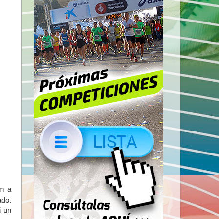
km a
ado.
i un