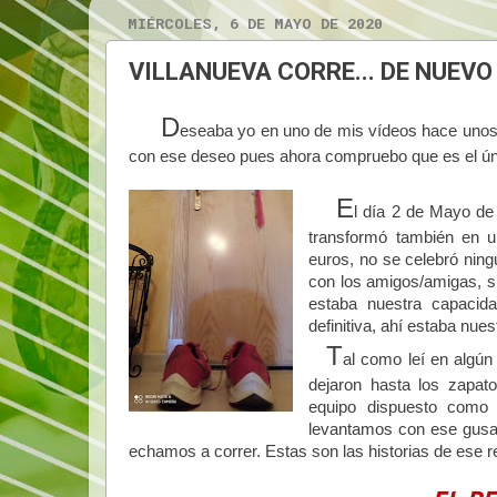
MIÉRCOLES, 6 DE MAYO DE 2020
VILLANUEVA CORRE... DE NUEVO
D
eseaba yo en uno de mis vídeos hace unos 
con ese deseo pues ahora compruebo que es el único
E
l día 2 de Mayo de
transformó también en un
euros, no se celebró ning
con los amigos/amigas, s
estaba nuestra capacid
definitiva, ahí estaba nue
T
al como leí en algún
dejaron hasta los zapat
equipo dispuesto como 
levantamos con ese gusan
echamos a correr. Estas son las historias de ese r