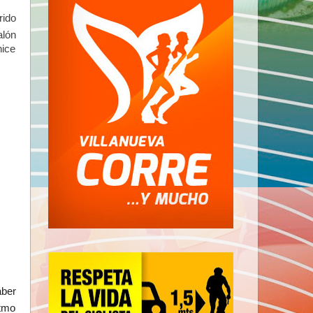
rido
alón
hice
aber
itmo