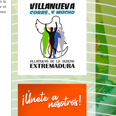
n la
r el
ones