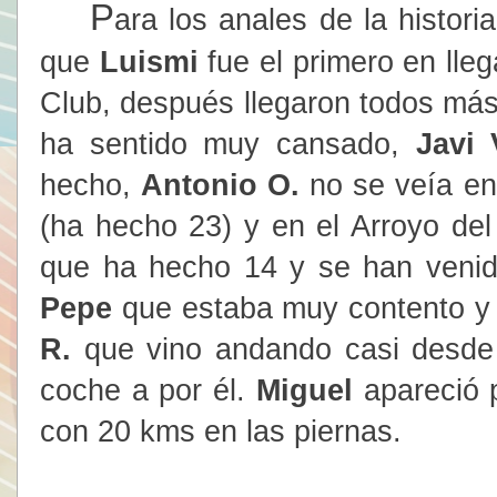
P
ara los anales de la histor
que
Luismi
fue el primero en lleg
Club, después llegaron todos m
ha sentido muy cansado,
Javi 
hecho,
Antonio O.
no se veía en
(ha hecho 23) y en el Arroyo de
que ha hecho 14 y se han venid
Pepe
que estaba muy contento y 
R.
que vino andando casi desde
coche a por él.
Miguel
apareció p
con 20 kms en las piernas.