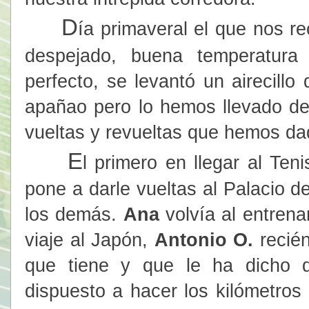
D
ía primaveral el que nos re
despejado, buena temperatura p
perfecto, se levantó un airecil
apañao pero lo hemos llevado de 
vueltas y revueltas que hemos da
E
l primero en llegar al Ten
pone a darle vueltas al Palacio 
los demás.
Ana
volvía al entrena
viaje al Japón,
Antonio O.
recién
que tiene y que le ha dicho q
dispuesto a hacer los kilómetros 