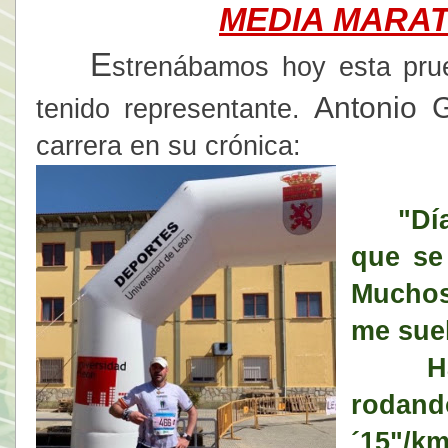
MEDIA MARAT
E
strenábamos hoy esta pru
Antonio 
tenido representante.
carrera en su crónica:
"Día
que se 
Muchos
me suel
Hasta
rodand
´15"/k