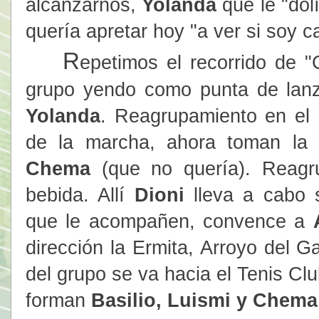
alcanzarnos,
Yolanda
que le "dol
quería apretar hoy "a ver si soy 
R
epetimos el recorrido de "
grupo yendo como punta de la
Yolanda
. Reagrupamiento en el p
de la marcha, ahora toman la
Chema
(que no quería). Reagr
bebida. Allí
Dioni
lleva a cabo 
que le acompañen, convence a
dirección la Ermita, Arroyo del G
del grupo se va hacia el Tenis Clu
forman
Basilio,
Luismi y Chem