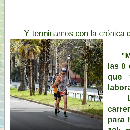
Y
terminamos con la crónica de
"
M
las 8
que 
labor
La i
carre
para 