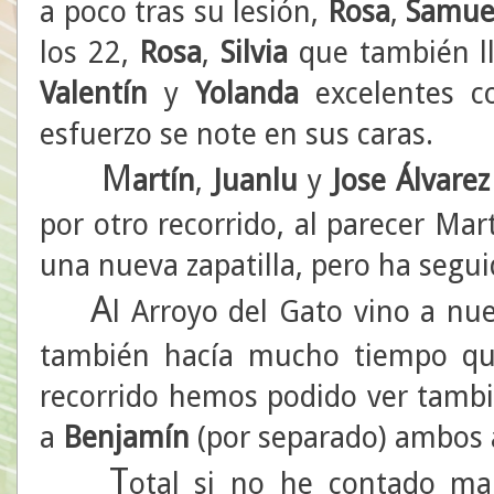
a poco tras su lesión,
Rosa
,
Samue
los 22,
Rosa
,
Silvia
que también l
Valentín
y
Yolanda
excelentes 
esfuerzo se note en sus caras.
M
artín
,
Juanlu
y
Jose Álvarez
por otro recorrido, al parecer Mar
una nueva zapatilla, pero ha segui
A
l Arroyo del Gato vino a nu
también hacía mucho tiempo que
recorrido hemos podido ver tamb
a
Benjamín
(por separado) ambos a
T
otal si no he contado m