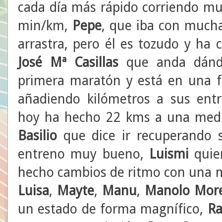
cada día más rápido corriendo mu
min/km,
Pepe
, que iba con mucha
arrastra, pero él es tozudo y ha
José Mª Casillas
que anda dándo
primera maratón y está en una 
añadiendo kilómetros a sus ent
hoy ha hecho 22 kms a una medi
Basilio
que dice ir recuperando 
entreno muy bueno,
Luismi
quier
hecho cambios de ritmo con una m
Luisa
,
Mayte
,
Manu
,
Manolo Mor
un estado de forma magnífico,
Ra