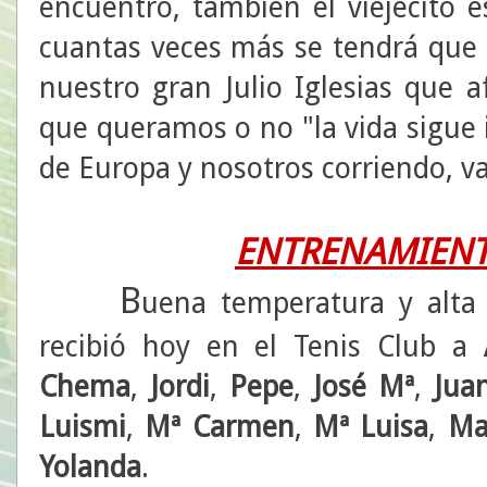
encuentro, también el viejecito
cuantas veces más se tendrá que 
nuestro gran Julio Iglesias que
que queramos o no "la vida sigue
de Europa y nosotros corriendo, va
ENTRENAMIENT
B
uena temperatura y alt
recibió hoy en el Tenis Club a
Chema
,
Jordi
,
Pepe
,
José Mª
,
Jua
Luismi
,
Mª Carmen
,
Mª Luisa
,
Ma
Yolanda
.