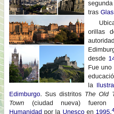
segunda
tras
Gla
Ubicada
orillas 
autorida
Edimbur
desde
1
Fue uno 
educa
la
Ilustr
Edimburgo
. Sus distritos
The Old 
Town
(ciudad nueva) fueron
Humanidad
por la
Unesco
en
1995
.