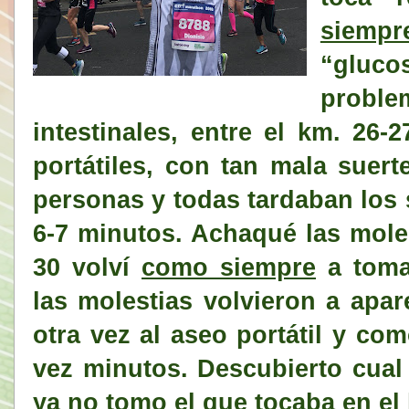
siempr
“gluco
proble
intestinales, entre el km. 26-
portátiles, con tan mala suer
personas y todas tardaban los 
6-7 minutos. Achaqué las moles
30 volví
como siempre
a toma
las molestias volvieron a apar
otra vez al aseo portátil y co
vez minutos. Descubierto cual 
ya no tomo el que tocaba en el 