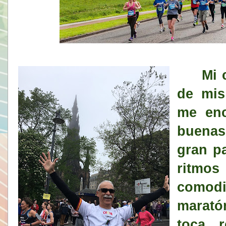
Mi c
de mis
me en
buenas
gran p
ritmo
comod
marató
toca 