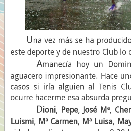
U
na vez más se ha producido
este deporte y de nuestro Club lo 
A
manecía hoy un Domin
aguacero impresionante. Hace un
casos si iría alguien al Tenis 
ocurre hacerme esa absurda pregun
D
ioni
,
Pepe
,
José Mª
,
Che
Luismi
,
Mª Carmen
,
Mª Luisa
,
May