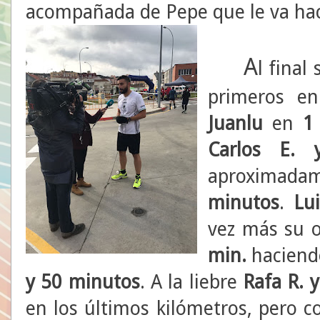
acompañada de Pepe que le va hac
A
l final
primeros en
Juanlu
en
1
Carlos E. 
aproximada
minutos
.
Lu
vez más su o
min.
haciend
y
50 minutos
. A la liebre
Rafa R. 
en los últimos kilómetros, pero 