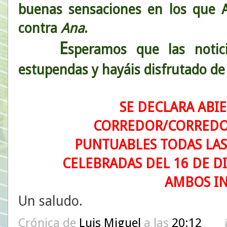
buenas sensaciones en los que A
contra
Ana
.
E
speramos que las notic
estupendas y hayáis disfrutado de 
SE DECLARA ABI
CORREDOR/CORREDO
PUNTUABLES TODAS LAS
CELEBRADAS DEL 16 DE D
AMBOS IN
Un saludo.
Crónica de
Luis Miguel
a las
20:12