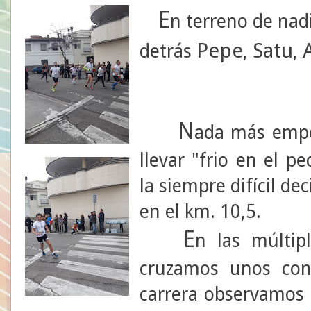
E
n terreno de nad
Pepe
Satu
detrás
,
,
N
ada más empez
llevar "frio en el p
la siempre difícil d
en el km. 10,5.
E
n las múltip
cruzamos unos con
carrera observamos 