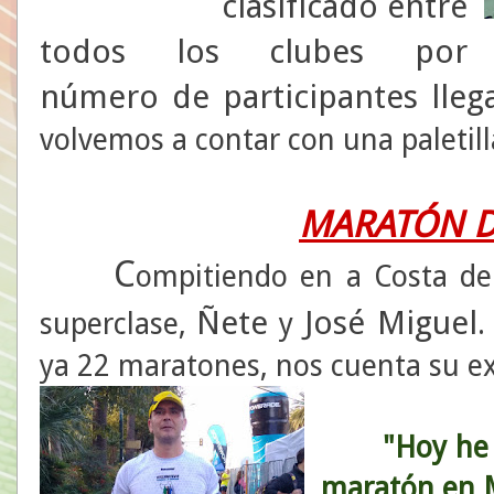
clasificado entre
todos los clubes por
número de participantes lle
volvemos a contar con una paletill
MARATÓN D
C
ompitiendo en a Costa de
Ñete
José Miguel
superclase,
y
.
ya 22 maratones, nos cuenta su ex
"Hoy he 
maratón en M