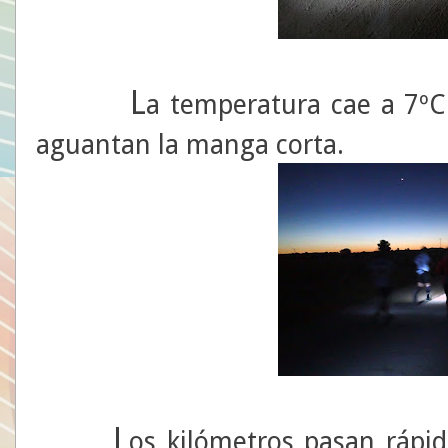
L
a temperatura cae a 7ºC
aguantan la manga corta.
L
os kilómetros pasan rápi