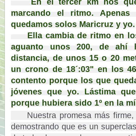
    En el tercer km nos quedamos 3 en el grupo y yo 
marcando el ritmo. Apenas 
quedamos solos Maricruz y yo.
     Ella cambia de ritmo en los últimos 500 m, pero solo le 
aguanto unos 200, de ahí h
distancia, de unos 15 o 20 met
un crono de 18´:03" en los 46
contento porque los que qued
jóvenes que yo. Lástima que
porque hubiera sido 1º en la m
     Nuestra promesa más firme,
demostrando que es un superclase 