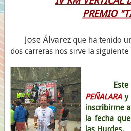
IV KM VERTICAL 
PREMIO "T
Jose Álvarez
que ha tenido un
dos carreras nos sirve la siguiente
E
ste
PEÑALARA
y 
inscribirme a
la fecha qu
las Hurdes.