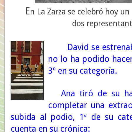
E
n La Zarza se celebró hoy un
dos representant
David
se estrena
no lo ha podido hace
3º en su categoría
.
Ana
tiró de su ha
completar una extrao
subida al podio,
1ª de
su cat
cuenta en su crónica: