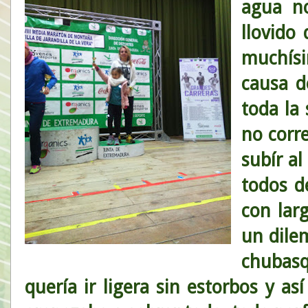
agua no
llovido 
muchís
causa d
toda la
no corr
subír a
todos d
con lar
un dilem
chubasq
quería ir ligera sin estorbos y as