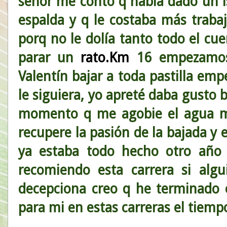
señor me contó q había dado un is
espalda y q le costaba más trabaj
porq no le dolía tanto todo el cue
parar un
rato.Km
16 empezamos 
Valentín bajar a toda pastilla em
le siguiera, yo apreté daba gusto b
momento q me agobie el agua 
recupere la pasión de la bajada 
ya estaba todo hecho otro año 
recomiendo esta carrera si algu
decepciona creo q he terminado
para mi en estas carreras el tiemp