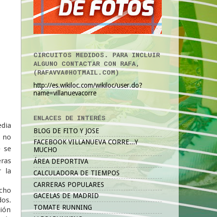
CIRCUITOS MEDIDOS. PARA INCLUIR
ALGUNO CONTACTAR CON RAFA,
(RAFAVVA@HOTMAIL.COM)
http://es.wikiloc.com/wikiloc/user.do?
name=villanuevacorre
ENLACES DE INTERÉS
dia
BLOG DE FITO Y JOSE
 no
FACEBOOK VILLANUEVA CORRE...Y
 se
MUCHO
eras
ÁREA DEPORTIVA
r la
CALCULADORA DE TIEMPOS
CARRERAS POPULARES
ucho
GACELAS DE MADRID
dos.
TOMATE RUNNING
ción