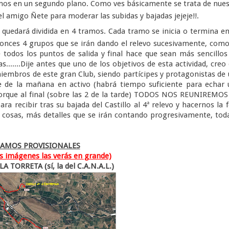
damos en un segundo plano. Como ves básicamente se trata de nue
 el amigo Ñete para moderar las subidas y bajadas jejeje!!.
 quedará dividida en 4 tramos. Cada tramo se inicia o termina e
ntonces 4 grupos que se irán dando el relevo sucesivamente, com
e todos los puntos de salida y final hace que sean más sencillos
.......Dije antes que uno de los objetivos de esta actividad, creo
miembros de este gran Club, siendo partícipes y protagonistas de
e de la mañana en activo (habrá tiempo suficiente para echar
 porque al final (sobre las 2 de la tarde) TODOS NOS REUNIREMO
 recibir tras su bajada del Castillo al 4ª relevo y hacernos la 
 cosas, más detalles que se irán contando progresivamente, tod
AMOS PROVISIONALES
las imágenes las verás en grande)
TORRETA (sí, la del C.A.N.A.L.)