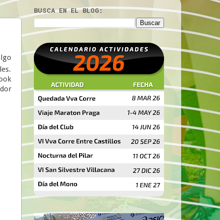
BUSCA EN EL BLOG:
algo
les.
ok
ador