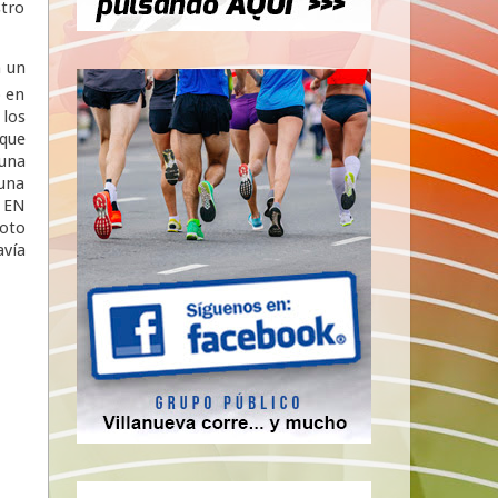
stro
n un
o en
 los
 que
 una
 una
S EN
foto
avía