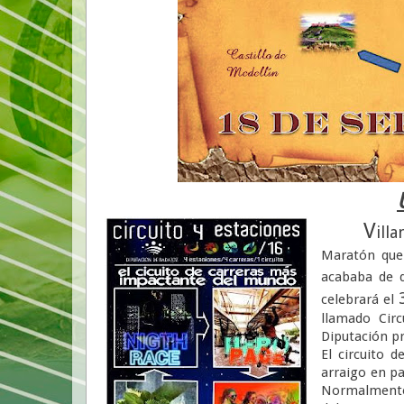
V
ill
Maratón que 
acababa de d
celebrará el
llamado Circ
Diputación pr
El circuito 
arraigo en pa
Normalmente 