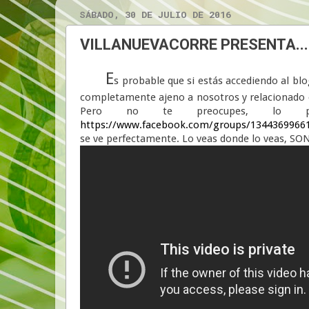
SÁBADO, 30 DE JULIO DE 2016
VILLANUEVACORRE PRESENTA....
E
s probable que si estás accediendo al blo
completamente ajeno a nosotros y relacionado c
Pero no te preocupes, lo p
https://www.facebook.com/groups/1344369966
se ve perfectamente. Lo veas donde lo veas, SON