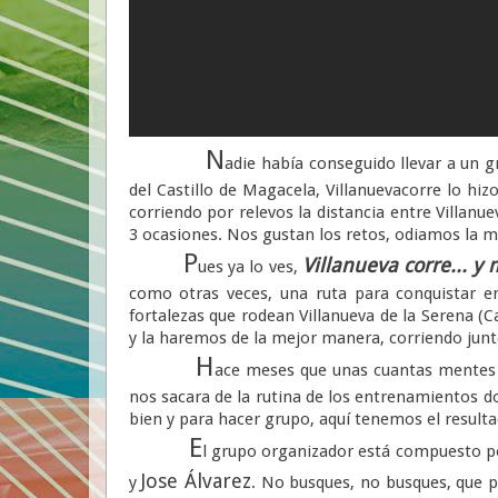
N
adie había conseguido llevar a un g
del Castillo de Magacela, Villanuevacorre lo hiz
corriendo por relevos la distancia entre Villanu
3 ocasiones. Nos gustan los retos, odiamos la 
P
Villanueva corre... y
ues ya lo ves,
como otras veces, una ruta para conquistar e
fortalezas que rodean Villanueva de la Serena (C
y la haremos de la mejor manera, corriendo junt
H
ace meses que unas cuantas mentes i
nos sacara de la rutina de los entrenamientos do
bien y para hacer grupo, aquí tenemos el resultad
E
l grupo organizador está compuesto 
Jose Álvarez
y
. No busques, no busques, que p