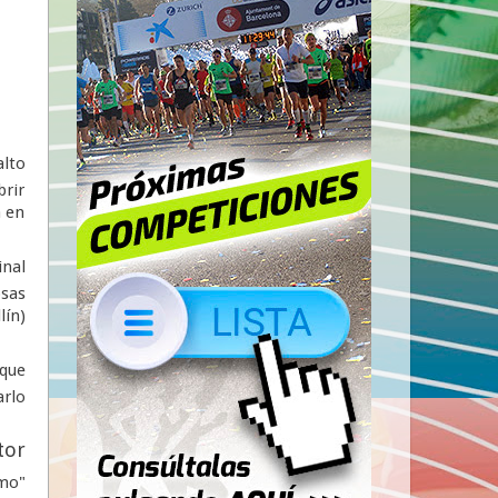
alto
brir
a en
inal
osas
lín)
 que
arlo
tor
amo"