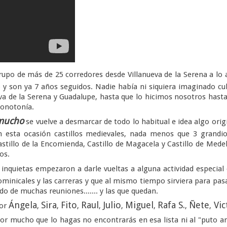
rupo de más de 25 corredores desde Villanueva de la Serena a lo 
o y son ya 7 años seguidos. Nadie había ni siquiera imaginado cu
eva de la Serena y Guadalupe, hasta que lo hicimos nosotros hast
monotonía.
 mucho
se vuelve a desmarcar de todo lo habitual e idea algo orig
n esta ocasión castillos medievales, nada menos que 3 grandi
astillo de la Encomienda, Castillo de Magacela y Castillo de Medel
os.
nquietas empezaron a darle vueltas a alguna actividad especial
minicales y las carreras y que al mismo tiempo sirviera para pas
o de muchas reuniones....... y las que quedan.
Ángela
Sira
Fito
Raul
Julio
Miguel
Rafa S.
Ñete
Vic
por
,
,
,
,
,
,
,
,
or mucho que lo hagas no encontrarás en esa lista ni al "puto 