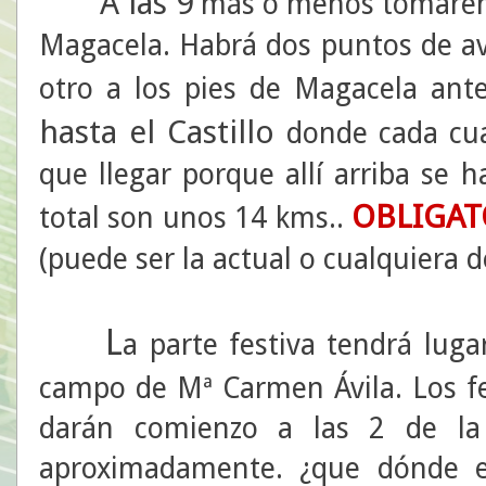
A las 9
más o menos tomaremos
Magacela. Habrá dos puntos de av
otro a los pies de Magacela ante
hasta el Castillo
donde cada cua
que llegar porque allí arriba se h
OBLIGAT
total son unos 14 kms..
(puede ser la actual o cualquiera d
L
a parte festiva tendrá luga
campo de Mª Carmen Ávila. Los fe
darán comienzo a las 2 de la
aproximadamente. ¿que dónde e