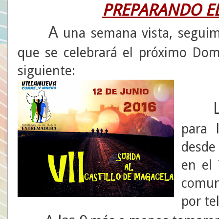
PREPARANDO EL
A
una semana vista, segui
que se celebrará el próximo Domi
siguiente:
para 
desde
en el 
comun
por te