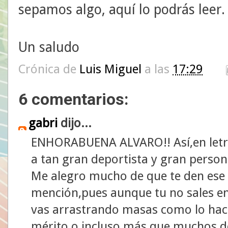
sepamos algo, aquí lo podrás leer.
Un saludo
Crónica de
Luis Miguel
a las
17:29
6 comentarios:
gabri
dijo...
ENHORABUENA ALVARO!! Así,en let
a tan gran deportista y gran person
Me alegro mucho de que te den ese
mención,pues aunque tu no sales en
vas arrastrando masas como lo hace
mérito o incluso más que muchos dep