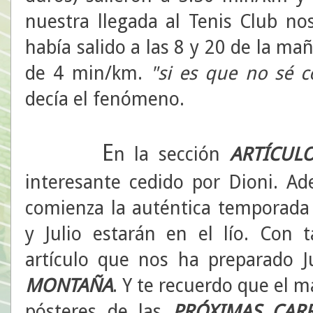
nuestra llegada al Tenis Club no
había salido a las 8 y 20 de la m
de 4 min/km.
"si es que no sé c
decía el fenómeno.
E
n la sección
ARTÍCULO
interesante cedido por Dioni. A
comienza la auténtica temporada
y Julio estarán en el lío. Con 
artículo que nos ha preparado J
MONTAÑA
. Y te recuerdo que el m
pósteres de las
PRÓXIMAS CAR