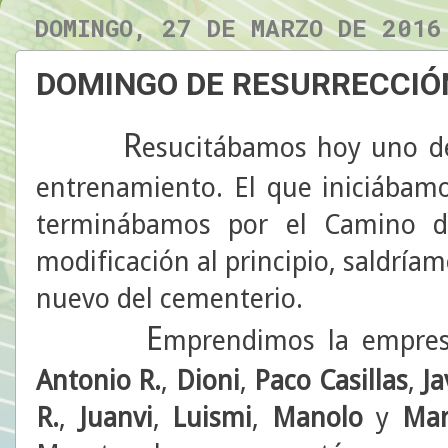
DOMINGO, 27 DE MARZO DE 2016
DOMINGO DE RESURRECCIÓ
R
esucitábamos hoy uno de
entrenamiento. El que iniciábam
terminábamos por el Camino 
modificación al principio, saldría
nuevo del cementerio.
E
mprendimos la empres
Antonio R.
,
Dioni
,
Paco Casillas
,
Ja
R.
,
Juanvi
,
Luismi
,
Manolo
y
Mar