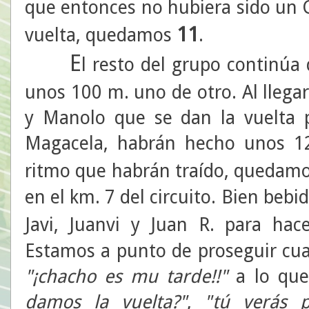
que entonces no hubiera sido un Ga
11
vuelta, quedamos
.
E
l resto del grupo continúa
unos 100 m. uno de otro. Al llegar
y Manolo que se dan la vuelta 
Magacela, habrán hecho unos 12
ritmo que habrán traído, quedam
en el km. 7 del circuito. Bien bebi
Javi, Juanvi y Juan R. para ha
Estamos a punto de proseguir cu
"¡chacho es mu tarde!!"
a lo que
damos la
vuelta?"
,
"tú verás p