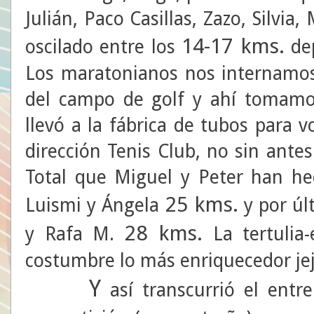
Julián, Paco Casillas, Zazo, Silv
14-17 kms.
oscilado entre los
dep
Los maratonianos nos internamos 
del campo de golf y ahí tomamo
llevó a la fábrica de tubos para v
dirección Tenis Club, no sin ante
Total que Miguel y Peter han he
25 kms.
Luismi y Ángela
y por úl
28 kms.
y Rafa M.
La tertulia-
costumbre lo más enriquecedor jeje
Y
así transcurrió el ent