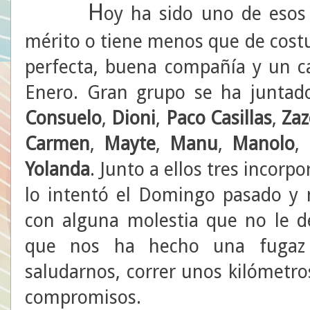
H
oy ha sido uno de esos 
mérito o tiene menos que de cost
perfecta, buena compañía y un 
Enero. Gran grupo se ha junta
Consuelo
,
Dioni
,
Paco Casillas
,
Zaz
Carmen
,
Mayte
,
Manu
,
Manolo
,
Yolanda
. Junto a ellos tres incorp
lo intentó el Domingo pasado y
con alguna molestia que no le d
que nos ha hecho una fugaz v
saludarnos, correr unos kilómetro
compromisos.