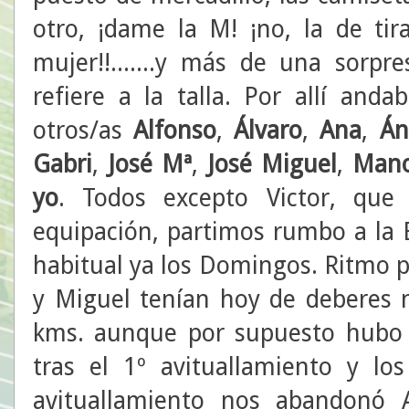
otro, ¡dame la M! ¡no, la de tir
mujer!!.......y más de una sorp
refiere a la talla. Por allí and
otros/as
Alfonso
,
Álvaro
,
Ana
,
Án
Gabri
,
José Mª
,
José Miguel
,
Mano
yo
. Todos excepto Victor, que
equipación, partimos rumbo a la 
habitual ya los Domingos. Ritmo 
y Miguel tenían hoy de deberes
kms. aunque por supuesto hubo 
tras el 1º avituallamiento y lo
avituallamiento nos abandonó 