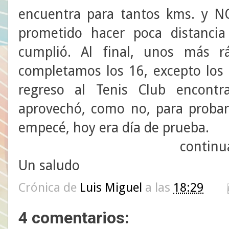
encuentra para tantos kms. y N
prometido hacer poca distanci
cumplió. Al final, unos más r
completamos los 16, excepto los 
regreso al Tenis Club encont
aprovechó, como no, para proba
empecé, hoy era día de prueba.
continua
Un saludo
Crónica de
Luis Miguel
a las
18:29
4 comentarios: