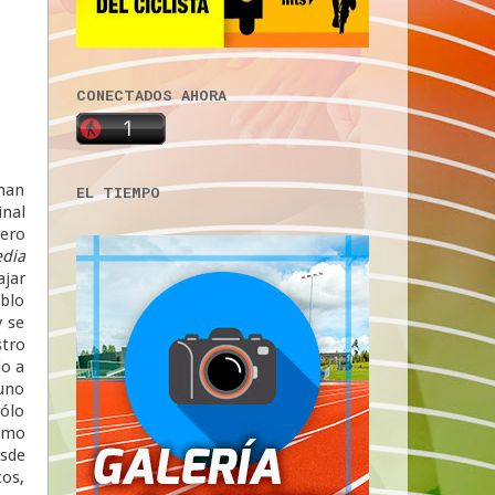
CONECTADOS AHORA
han
EL TIEMPO
inal
pero
dia
ajar
eblo
y se
tro
do a
guno
sólo
smo
esde
os,