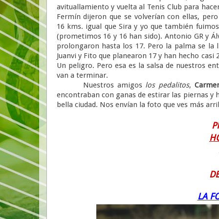
avituallamiento y vuelta al Tenis Club para hace
Fermín dijeron que se volverían con ellas, per
16 kms. igual que Sira y yo que también fuimos
(prometimos 16 y 16 han sido). Antonio GR y Ál
prolongaron hasta los 17. Pero la palma se la ll
Juanvi y Fito que planearon 17 y han hecho casi 
Un peligro. Pero esa es la salsa de nuestros 
van a terminar.
Nuestros amigos
los pedalitos
,
Carm
encontraban con ganas de estirar las piernas y h
bella ciudad. Nos envían la foto que ves más ar
P
H
DE
LA F