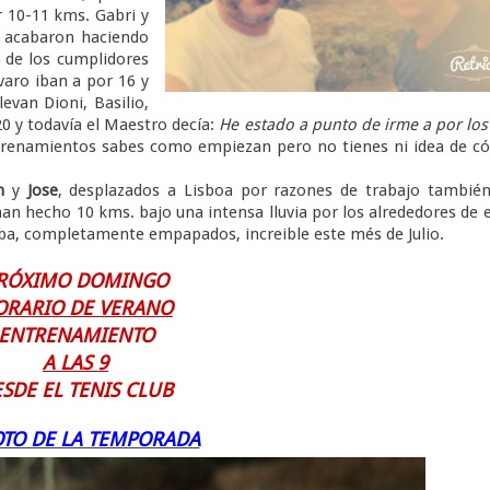
r 10-11 kms. Gabri y
o acabaron haciendo
 de los cumplidores
varo iban a por 16 y
evan Dioni, Basilio,
20 y todavía el Maestro decía:
He estado a punto de irme a por los
entrenamientos sabes como empiezan pero no tienes ni idea de 
en
y
Jose
, desplazados a Lisboa por razones de trabajo tambié
an hecho 10 kms. bajo una intensa lluvia por los alrededores de 
riba, completamente empapados, increible este més de Julio.
RÓXIMO DOMINGO
ORARIO DE VERANO
ENTRENAMIENTO
A LAS 9
SDE EL TENIS CLUB
OTO DE LA TEMPORADA