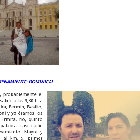
RENAMIENTO DOMINICAL
 probablemente el
lido a las 9,30 h. a
ira
,
Fermín
,
Basilio
,
oni
y
yo
éramos los
rmita, río, quinto
palabra, casi nadie
enamiento. Mayte y
s al km. 5, primer