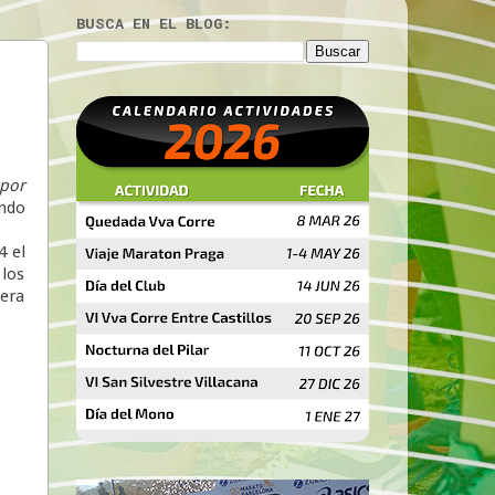
BUSCA EN EL BLOG:
 por
ando
4 el
 los
rera