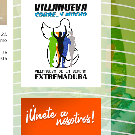
 22.
cómo
n se
esta