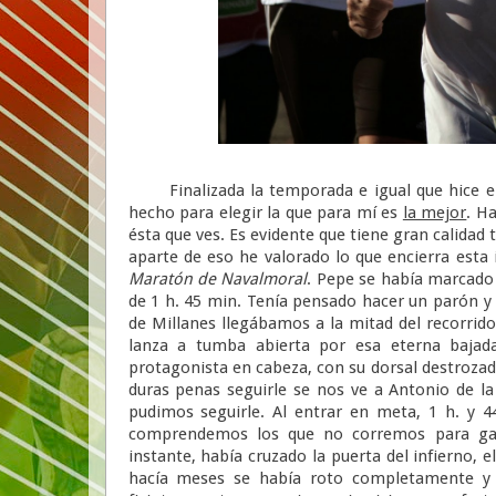
Finalizada la temporada e igual que hice el 
hecho para elegir la que para mí es
la mejor
. H
ésta que ves. Es evidente que tiene gran calidad
aparte de eso he valorado lo que encierra esta
Maratón de Navalmoral
. Pepe se había marcado 
de 1 h. 45 min. Tenía pensado hacer un parón y 
de Millanes llegábamos a la mitad del recorrido
lanza a tumba abierta por esa eterna bajad
protagonista en cabeza, con su dorsal destrozad
duras penas seguirle se nos ve a Antonio de la
pudimos seguirle. Al entrar en meta, 1 h. y 4
comprendemos los que no corremos para gan
instante, había cruzado la puerta del infierno, e
hacía meses se había roto completamente y l