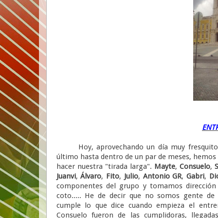
ENT
Hoy, aprovechando un día muy fresquito,
último hasta dentro de un par de meses, hemos sa
hacer nuestra "tirada larga".
Mayte
,
Consuelo
,
S
Juanvi
,
Álvaro
,
Fito
,
Julio
,
Antonio GR
,
Gabri
,
Di
componentes del grupo y tomamos dirección E
coto..... He de decir que no somos gente de 
cumple lo que dice cuando empieza el entr
Consuelo fueron de las cumplidoras, llegada