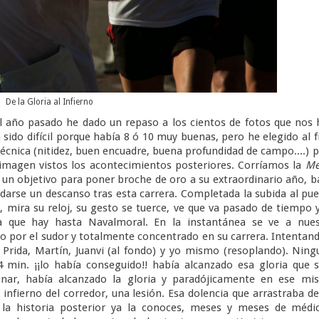
De la Gloria al Infierno
año pasado he dado un repaso a los cientos de fotos que nos 
a sido difícil porque había 8 ó 10 muy buenas, pero he elegido al f
 técnica (nitidez, buen encuadre, buena profundidad de campo....) 
 imagen vistos los acontecimientos posteriores. Corríamos la
Me
un objetivo para poner broche de oro a su extraordinario año, b
darse un descanso tras esta carrera. Completada la subida al pu
, mira su reloj, su gesto se tuerce, ve que va pasado de tiempo 
a que hay hasta Navalmoral. En la instantánea se ve a nues
o por el sudor y totalmente concentrado en su carrera. Intentan
 Prida, Martín, Juanvi (al fondo) y yo mismo (resoplando). Nin
4 min. ¡¡lo había conseguido!! había alcanzado esa gloria que 
ar, había alcanzado la gloria y paradójicamente en ese mi
l infierno del corredor, una lesión. Esa dolencia que arrastraba d
a historia posterior ya la conoces, meses y meses de médic