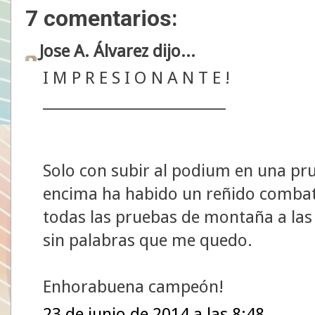
7 comentarios:
Jose A. Álvarez dijo...
I M P R E S I O N A N T E !
__________________________
Solo con subir al podium en una pru
encima ha habido un reñido combate
todas las pruebas de montaña a las
sin palabras que me quedo.
Enhorabuena campeón!
23 de junio de 2014 a las 8:48