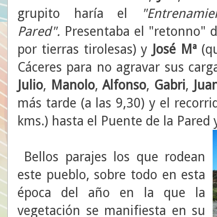
grupito haría el
"Entrenami
Pared".
Presentaba el "retonno" 
por tierras tirolesas) y
José
Mª
(q
Cáceres para no agravar sus car
Julio
,
Manolo
,
Alfonso
,
Gabri
,
Juan
más tarde (a las 9,30) y el recor
kms.) hasta el Puente de la Pared y
Bellos parajes los que rodean
este pueblo, sobre todo en esta
época del año en la que la
vegetación se manifiesta en su