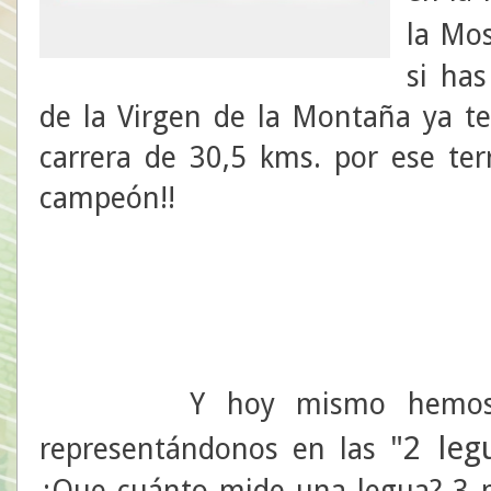
la Mo
si has
de la Virgen de la Montaña ya t
carrera de 30,5 kms. por ese ter
campeón!!
Y hoy mismo hemos ten
"2 leg
representándonos en las
¿Que cuánto mide una legua? 3 m