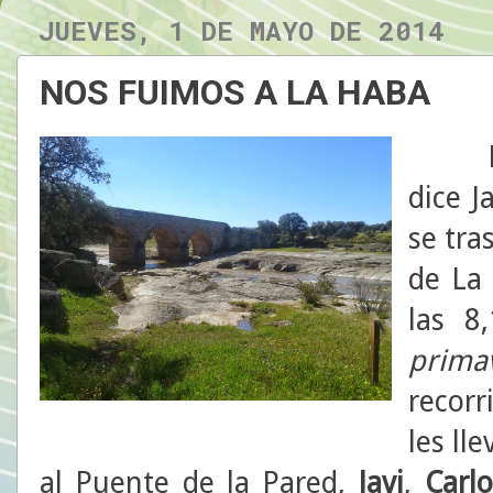
JUEVES, 1 DE MAYO DE 2014
NOS FUIMOS A LA HABA
Para
dice J
se tra
de La 
las 8
prima
recorr
les ll
al Puente de la Pared,
Javi
,
Carl