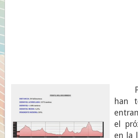
Por ú
han 
entran
el pr
en la 