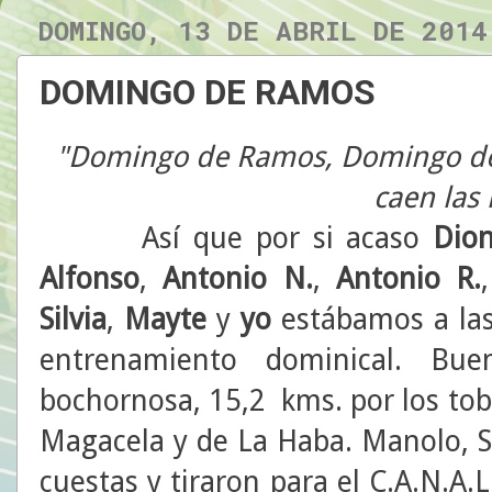
DOMINGO, 13 DE ABRIL DE 2014
DOMINGO DE RAMOS
"Domingo de Ramos, Domingo de 
caen las
Así que por si acaso
Dion
Alfonso
,
Antonio N.
,
Antonio
R.
Silvia
,
Mayte
y
yo
estábamos a las
entrenamiento dominical. Bu
bochornosa, 15,2 kms. por los to
Magacela y de La Haba. Manolo, S
cuestas y tiraron para el C.A.N.A.