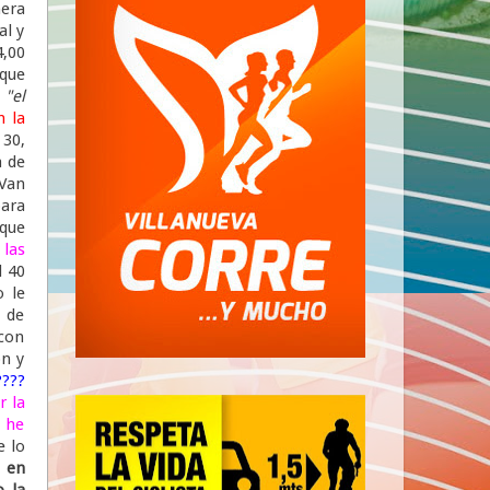
mera
al y
4,00
 que
a
"el
n la
 30,
a de
Van
para
que
 las
l 40
o le
 de
 con
ón y
????
r la
y he
e lo
a en
 la