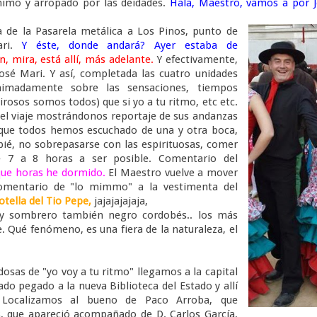
imo y arropado por las deidades.
Hala, Maestro, vamos a por J
a de la Pasarela metálica a Los Pinos, punto de
ari.
Y éste, donde andará? Ayer estaba de
án, mira, está allí, más adelante.
Y efectivamente,
José Mari. Y así, completada las cuatro unidades
nimadamente sobre las sensaciones, tiempos
irosos somos todos) que si yo a tu ritmo, etc etc.
del viaje mostrándonos reportaje de sus andanzas
 que todos hemos escuchado de una y otra boca,
pié, no sobrepasarse con las espirituosas, comer
e 7 a 8 horas a ser posible. Comentario del
que horas he dormido.
El Maestro vuelve a mover
Comentario de "lo mimmo" a la vestimenta del
otella del Tio Pepe,
jajajajajaja,
a y sombrero también negro cordobés.. los más
 Qué fenómeno, es una fiera de la naturaleza, el
adosas de "yo voy a tu ritmo" llegamos a la capital
o pegado a la nueva Biblioteca del Estado y allí
 Localizamos al bueno de Paco Arroba, que
, que apareció acompañado de D. Carlos García,