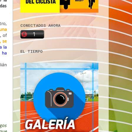
idas
tro,
CONECTADOS AHORA
guna
, of
, se
a la
EL TIEMPO
 ha
lián
egos
 que