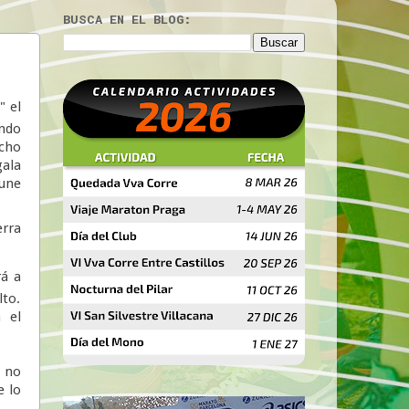
BUSCA EN EL BLOG:
" el
ando
echo
gala
 une
erra
rá a
lto.
 el
 no
e lo