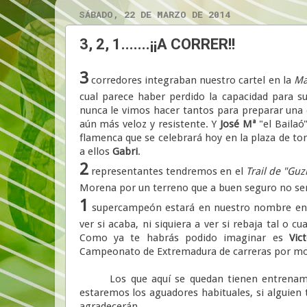
SÁBADO, 22 DE MARZO DE 2014
3, 2, 1.......¡¡A CORRER!!
3
corredores integraban nuestro cartel en la
Ma
cual parece haber perdido la capacidad para 
nunca le vimos hacer tantos para preparar una 
aún más veloz y resistente. Y
José Mª
"el Bailaó
flamenca que se celebrará hoy en la plaza de to
a ellos
Gabri
.
2
representantes tendremos en el
Trail de "Gu
Morena por un terreno que a buen seguro no será 
1
supercampeón estará en nuestro nombre en P
ver si acaba, ni siquiera a ver si rebaja tal o 
Como ya te habrás podido imaginar es
Vic
Campeonato de Extremadura de carreras por m
Los que aquí se quedan tienen entrenamient
estaremos los aguadores habituales, si alguien
agradecerán.