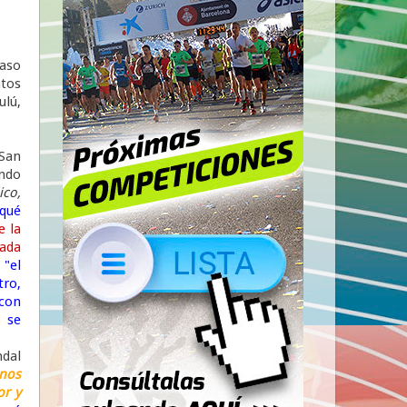
paso
ntos
ulú,
San
ando
ico,
qué
e la
nada
"el
tro,
con
s se
ndal
nos
or y