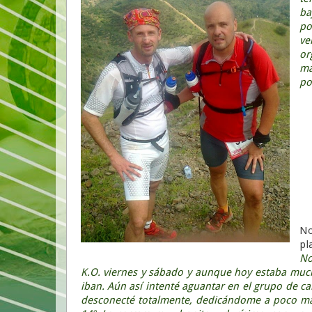
ba
po
ve
or
má
po
No
pl
No
K.O. viernes y sábado y aunque hoy estaba much
iban. Aún así intenté aguantar en el grupo de ca
desconecté totalmente, dedicándome a poco más 