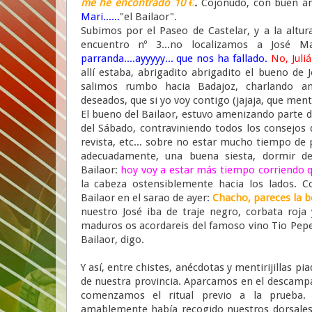
me he encontrado 10 €
.
Cojonudo, con buen án
Mari......
"el Bailaor".
Subimos por el Paseo de Castelar, y a la altur
encuentro nº 3...no localizamos a José M
parranda....ayyyyy... que nos ha fallado.
No, Juli
allí estaba, abrigadito abrigadito el bueno de 
salimos rumbo hacia Badajoz, charlando a
deseados, que si yo voy contigo (jajaja, que ment
El bueno del Bailaor, estuvo amenizando parte 
del Sábado, contraviniendo todos los consejos
revista, etc... sobre no estar mucho tiempo de 
adecuadamente, una buena siesta, dormir d
Bailaor:
hoy voy a estar más tiempo corriendo 
la cabeza ostensiblemente hacia los lados. 
Bailaor en el sarao de ayer:
Chacho, pareces la b
nuestro José iba de traje negro, corbata roj
maduros os acordareis del famoso vino Tio Pepe.
Bailaor, digo.
Y así, entre chistes, anécdotas y mentirijillas pi
de nuestra provincia. Aparcamos en el descampad
comenzamos el ritual previo a la prueba.
amablemente había recogido nuestros dorsales