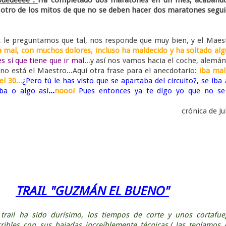
 otro de los mitos de que no se deben hacer dos maratones segu
s, le preguntamos que tal, nos responde que muy bien, y el Maes
a mal, con muchos dolores, incluso ha maldecido y ha soltado al
s sí que tiene que ir mal..
.
y así nos vamos hacia el coche, alemán
 no está el Maestro...Aquí otra frase para el anecdotario:
iba mal
l 30...
¿Pero tú le has visto que se apartaba del circuito?, se iba 
ba o algo así
...
nooo!
Pues entonces ya te digo yo que no se
crónica de Ju
TRAIL "GUZMÁN EL BUENO"
 trail ha sido durísimo, los tiempos de corte y unos cortafu
rribles con sus bajadas increíblemente técnicas,( las teníamos