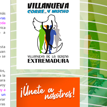
emás
oras
toda
rica
5 a
sta
 van
o se
los,
a la
para
voy
oy a
 un
arar
ras