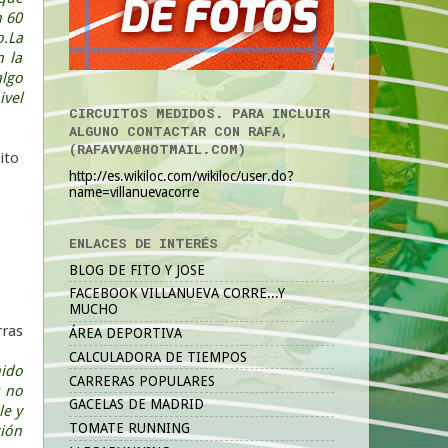
n 60
o.La
n la
algo
vel
CIRCUITOS MEDIDOS. PARA INCLUIR
ALGUNO CONTACTAR CON RAFA,
(RAFAVVA@HOTMAIL.COM)
Fito
http://es.wikiloc.com/wikiloc/user.do?
name=villanuevacorre
ENLACES DE INTERÉS
BLOG DE FITO Y JOSE
FACEBOOK VILLANUEVA CORRE...Y
MUCHO
rras
ÁREA DEPORTIVA
CALCULADORA DE TIEMPOS
nido
CARRERAS POPULARES
s no
GACELAS DE MADRID
le y
TOMATE RUNNING
ción