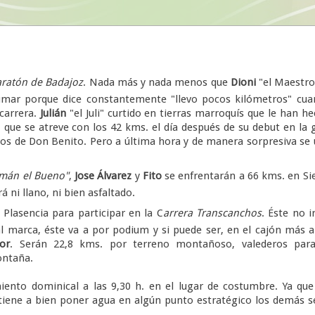
ratón de Badajoz
. Nada más y nada menos que
Dioni
"el Maestro
sumar porque dice constantemente "llevo pocos kilómetros" cu
carrera.
Julián
"el Juli" curtido en tierras marroquís que le han h
" que se atreve con los 42 kms. el día después de su debut en la 
ros de Don Benito. Pero a última hora y de manera sorpresiva se
zmán el Bueno"
,
Jose Álvarez
y
Fito
se enfrentarán a 66 kms. en Si
ni llano, ni bien asfaltado.
lasencia para participar en la C
arrera Transcanchos
. Éste no i
cual marca, éste va a por podium y si puede ser, en el cajón más a
tor
. Serán 22,8 kms. por terreno montañoso, valederos para
ontaña.
o dominical a las 9,30 h. en el lugar de costumbre. Ya que
 tiene a bien poner agua en algún punto estratégico los demás s