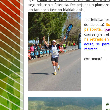
segunda con suficiencia. Despeja de un plumazo
en tan poco tiempo blablablabla...
Le felicitamo
donde está?
ib
palabrota..
..
pue
course, y en él
ha retirado en e
acera, se para
retirado.......
continuará.....
El
te