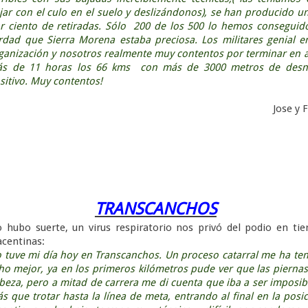
jar con el culo en el suelo y deslizándonos), se han producido u
r ciento de retiradas. Sólo 200 de los 500 lo hemos conseguid
rdad que Sierra Morena estaba preciosa. Los militares genial e
ganización y nosotros realmente muy contentos por terminar en 
s de 11 horas los 66 kms con más de 3000 metros de desni
sitivo. Muy contentos!
Jose y 
TRANSCANCHOS
 hubo suerte, un virus respiratorio nos privó del podio en tie
acentinas:
 tuve mi día hoy en Transcanchos. Un proceso catarral me ha te
o mejor, ya en los primeros kilómetros pude ver que las pierna
beza, pero a mitad de carrera me di cuenta que iba a ser imposib
que trotar hasta la línea de meta, entrando al final en la posi