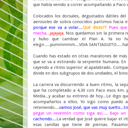
que había venido a correr acompañando a Paco u
Colocados los dorsales, degustados dátiles del
aerosoles de sobra conocidos partimos hacia el a
porque ese va a volar....
Qué dices??
Pues que 
mecha...
jajajaja.
Nos quedamos sin la primera re
y hubo que cambiar el Plan A. Ya no ha
elegir.....pummmmm....VIVA SANTIAGUITO.....hala
Cuando has estado en otras maratones de más 
que se va a estirando la serpiente humana. En 
cayendo a ritmo superior al apalabrado. Compar
divide en dos subgrupos de dos unidades, el bi
La carrera va discurriendo a buen ritmo, la se
que ha completado a 4,30 con Paco esos km. y 
Media...y acabar su entreno de hoy...Le digo qu
acompañarlos a ellos. Yo sigo como puedo a
reteniendo....
vamos José, que vas muy suelto...ti
pegar un reventón
como siga así..... bajo un 
cachondo....
La verdad que José quiere bajar el ri
esas canillas que tiene de piernas. Pasam