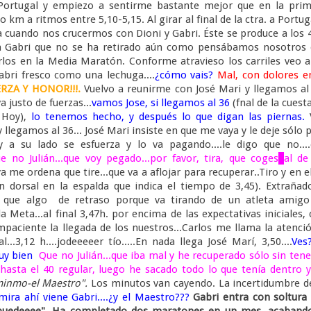
a Portugal y empiezo a sentirme bastante mejor que en la pri
km a ritmos entre 5,10-5,15. Al girar al final de la ctra. a Portug
 cuando nos crucermos con Dioni y Gabri. Éste se produce a los 
ito a Gabri que no se ha retirado aún como pensábamos nosotros
rlos en la Media Maratón. Conforme atravieso los carriles veo 
abri fresco como una lechuga....
¿cómo vais?
Mal, con dolores e
RZA Y HONOR!!!.
Vuelvo a
reunirme con José Mari y llegamos al
a justo de fuerzas...
vamos Jose, si llegamos al 36
(fnal de la cuest
 Hoy),
lo tenemos hecho, y después lo que digan las piernas.
llegamos al 36... José Mari insiste en que me vaya y le deje sólo 
 su lado se esfuerza y lo va pagando....le digo que no....
e no Julián...que voy pegado...por favor, tira, que coges
al de
 me ordena que tire...que va a aflojar para recuperar..Tiro y en e
n dorsal en la espalda que indica el tiempo de 3,45). Extrañad
 que algo de retraso porque va tirando de un atleta amigo
a Meta...al final 3,47h. por encima de las expectativas iniciales,
paciente la llegada de los nuestros...Carlos me llama la atenci
..3,12 h....jodeeeeer tío.....En nada llega José Marí, 3,50....
Ves
muy bien
Que no Julián...que iba mal y he recuperado sólo sin tene
hasta el 40 regular, luego he sacado todo lo que tenía dentro 
inmo-el Maestro".
Los minutos van cayendo. La incertidumbre d
 mira ahí viene Gabri....¿y el Maestro???
Gabri entra con soltur
 puedeeee".
Ha completado dos maratones en un mes, acabando