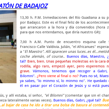
TÓN DE BADAJOZ
13,30 h. P.M. Inmediaciones del Río Guadiana a su 
por Badajoz. Este es el final feliz de los acontecimie
que arrancaron a la hora y día convenidos (hora z
para que nos entendamos, que diría nuestro GR):
7,00 h A.M. Punto de encuentro esquina calle 
Francisco-Calle Valdivia. Julián, "el Africanues" esper
a "
El Maestro". Allí aparecen unas luces..es él...metód
coche alemán, of course..
Buenos días, Maestro, ¿
tal?
Bien, bien. Unas pequeñas molestias en la cara d
rodilla, algo raro, empezó ayer, pero esperemos 
grave
.
Vámonos, tenemos que recoger a Gabri, 
Bilomni".
¿Pero viene al final o no?
Pues no sé, Maes
ya sabes, "lo minmo sí, lo minmo no"
.
He quedado 
él en pasar por el Corazón de Jesús y si está pue
s, y allí estaba, sí señor,
"el Bilomni"
(comentar que sin el cha
abeza lateralmente varias veces)
.
Buenos días, Gabri, ¿qué tal?
Bue
.al bajar de casa he ido a tirar una bolsa de basura al contened