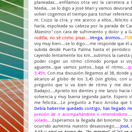
planeadas....enfilamos otra vez la carretera 
Media....se lo digo a José Mari y vamos devorando 
volver cogemos el tiempo para tomar referencia
m. Cruzo la ctra. y me acerco a ellos...felic
haría, espoleada su cabeza por la parada de Ca
Maestro"
con cara de sufrimiento y dolor y a G
rodilla, no sé como pisar....
Venga, ánimos....
FUE
voy muy bien....se lo digo....me responde que él v
subida desde Puerta Palma hasta el periódico
cayendo lentamente los km...subimos la cuesta y 
poder coger un ritmo cómodo porque si voy a
aguante...que vamos juntos...baja el ritmo....
qu
3,45h.
Con esa discusión llegamos al 38, donde ya
alcanzo al globo de los 3,45 (sin globo, con u
pregunto que si va bien de ritmo y me dice
Badajoz....Aprieto los dientes y me lanzo hacía l
solvencia y muy buena segunda parte. Espero im
me felicita....Le pregunto a Paco Arroba que tal.
Debía haberme quedado contigo, has llegado 
presión de ir acompañándote o reteniéndote....
volado....
Esperamos la llegada del binomio
"lo m
ocurrido aumenta nuestro desasosiego.....
José,
4,13
y aquí se torna de "lo minmo" al "sí se