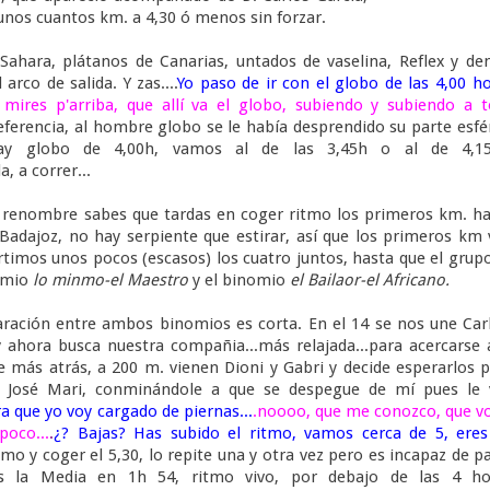
nos cuantos km. a 4,30 ó menos sin forzar.
 Sahara, plátanos de Canarias, untados de vaselina, Reflex y d
rco de salida. Y zas....
Yo paso de ir con el globo de las 4,00 h
mires p'arriba, que allí va el globo, subiendo y subiendo a 
ferencia, al hombre globo se le había desprendido su parte esfé
y globo de 4,00h, vamos al de las 3,45h o al de 4,1
, a correr...
renombre sabes que tardas en coger ritmo los primeros km. ha
Badajoz, no hay serpiente que estirar, así que los primeros km
timos unos pocos (escasos) los cuatro juntos, hasta que el grup
nomio
lo minmo-el Maestro
y el binomio
el Bailaor-el Africano.
paración entre ambos binomios es corta. En el 14 se nos une Car
ahora busca nuestra compañia...más relajada...para acercarse 
e más atrás, a 200 m. vienen Dioni y Gabri y decide esperarlos 
 José Mari, conminándole a que se despegue de mí pues le 
ra que yo voy cargado de piernas...
.noooo, que me conozco, que v
poco...
.
¿? Bajas? Has subido el ritmo, vamos cerca de 5, eres
tmo y coger el 5,30, lo repite una y otra vez pero es incapaz de p
os la Media en 1h 54, ritmo vivo, por debajo de las 4 ho