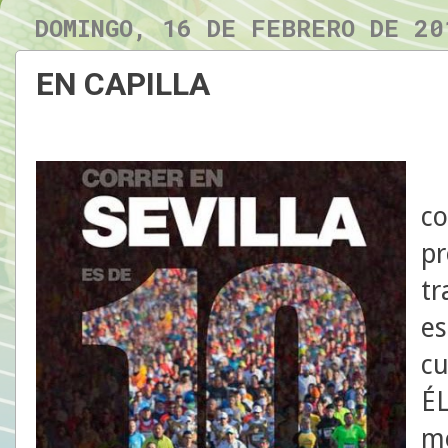
DOMINGO, 16 DE FEBRERO DE 20
EN CAPILLA
A
c
p
tr
es
cu
É
mo