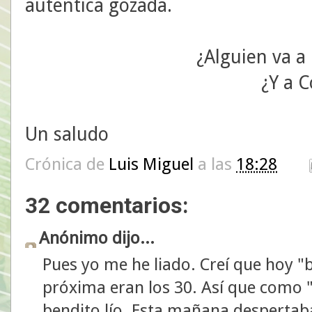
auténtica gozada.
¿Alguien va 
¿Y a C
Un saludo
Crónica de
Luis Miguel
a las
18:28
32 comentarios:
Anónimo dijo...
Pues yo me he liado. Creí que hoy 
próxima eran los 30. Así que como "
bendito lío. Esta mañana despertab