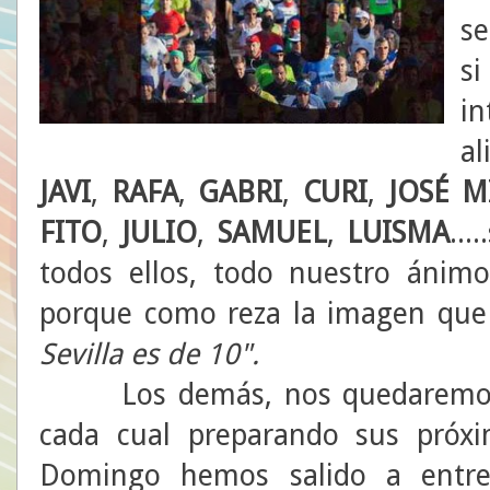
se
si
i
a
JAVI
,
RAFA
,
GABRI
,
CURI
,
JOSÉ M
FITO
,
JULIO
,
SAMUEL
,
LUISMA
...
todos ellos, todo nuestro ánimo
porque como reza la imagen que
Sevilla es de 10".
Los demás, nos quedaremos aq
cada cual preparando sus próxim
Domingo hemos salido a entr