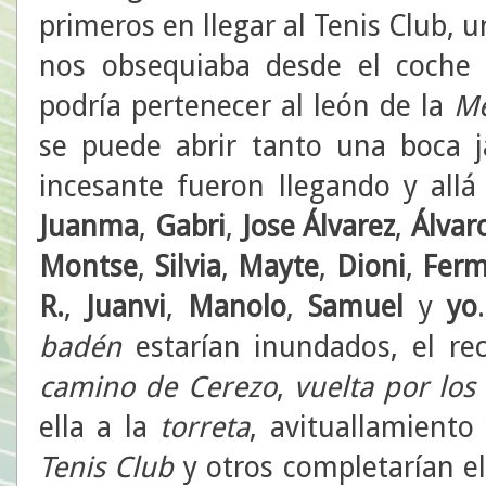
primeros en llegar al Tenis Club, 
nos obsequiaba desde el coche
podría pertenecer al león de la
Me
se puede abrir tanto una boca j
incesante fueron llegando y all
Juanma
,
Gabri
,
Jose
Álvarez
,
Álvar
Montse
,
Silvia
,
Mayte
,
Dioni
,
Fer
R.
,
Juanvi
,
Manolo
,
Samuel
y
yo
badén
estarían inundados, el rec
camino de Cerezo
,
vuelta por los
ella a la
torreta
, avituallamiento
Tenis Club
y otros completarían e