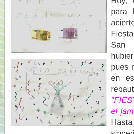
Hoy, 
para 
acier
Fiest
San 
hubie
pues 
en es
reba
"
FIES
el jam
Hasta
sincer