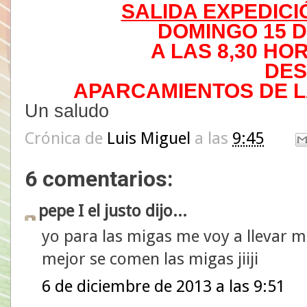
SALIDA EXPEDIC
DOMINGO 15 D
A LAS 8,30 HO
DES
APARCAMIENTOS DE LA
Un saludo
Crónica de
Luis Miguel
a las
9:45
6 comentarios:
pepe I el justo dijo...
yo para las migas me voy a llevar 
mejor se comen las migas jiiji
6 de diciembre de 2013 a las 9:51