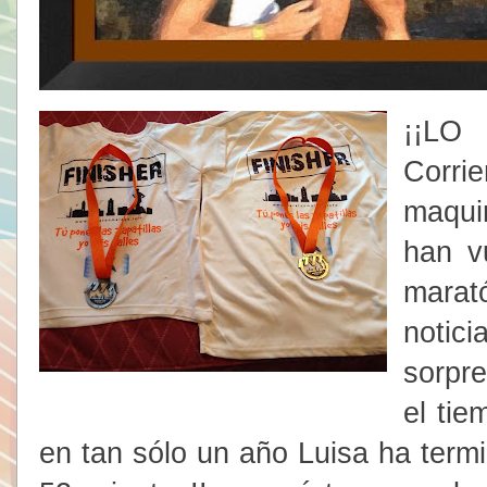
¡¡LO
Corr
maqui
han v
marat
noti
sorpre
el tie
en tan sólo un año Luisa ha term