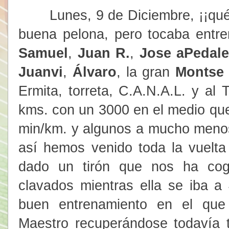
Lunes, 9 de Diciembre, ¡¡qué f
buena pelona, pero tocaba entr
Samuel
,
Juan R.
,
Jose aPedal
Juanvi
,
Álvaro
, la gran
Monts
Ermita, torreta, C.A.N.A.L. y al 
kms. con un 3000 en el medio qu
min/km. y algunos a mucho menos
así hemos venido toda la vuelt
dado un tirón que nos ha cog
clavados mientras ella se iba a
buen entrenamiento en el qu
Maestro recuperándose todavía tr