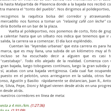
ría hasta Malpartida de Plasencia donde a la bajada nos recibió 
tra manera el "tonto del pueblo". Nos dirigimos al polideportivo,
recogimos la raquítica bolsa del corredor y atravesando
mercadillo nos fuimos a tomar un
"relaxing café con leche"
c
diría Botella en un bar de la plaza.
Vuelta al polideportivo, nos ponemos de corto, foto de grup
a calentar hasta que un silbato nos indica que tenemos que ir 
salida, la carrera va a comenzar. El día luce espléndido.
Cuentan las "leyendas urbanas" que esta carrera es para ha
marca, que es muy llana, una subida de un kilómetro muy al fi
incluso se ha escuchado decir a alguien que es casi t
"cuestabajo". Todo ello alejado de la realidad. Comienza con
gran bajada, luego toboganes contínuos, luego la gran subida y
sí, acabas con una bajada vertiginosa. Cada cual fue ocupand
puesto en el pelotón, unos arriesgaron en la salida, otros fu
fonso, Agustín y Basilio rápidamente se distancian, Juan R., Ant
e, Silvia, Pepe, Dioni y Miguel vienen desde atrás en una progre
n desde atrás.
nuestros corredores en línea de meta:
esta a 4 min./km.
(1:27:36)
ndo na.
(1:31:09)