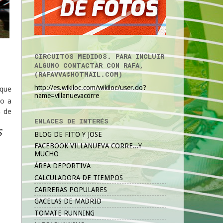
CIRCUITOS MEDIDOS. PARA INCLUIR
ALGUNO CONTACTAR CON RAFA,
(RAFAVVA@HOTMAIL.COM)
http://es.wikiloc.com/wikiloc/user.do?
 que
name=villanuevacorre
jo a
s de
ENLACES DE INTERÉS
S
BLOG DE FITO Y JOSE
FACEBOOK VILLANUEVA CORRE...Y
MUCHO
ÁREA DEPORTIVA
CALCULADORA DE TIEMPOS
CARRERAS POPULARES
GACELAS DE MADRID
TOMATE RUNNING