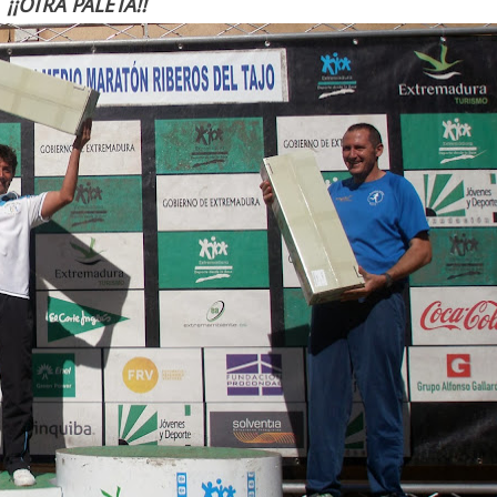
¡¡OTRA PALETA!!