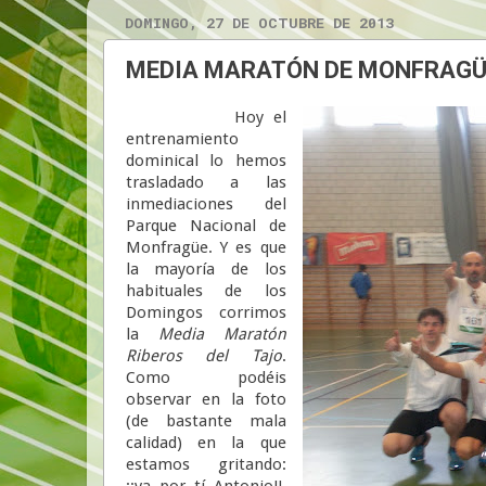
DOMINGO, 27 DE OCTUBRE DE 2013
MEDIA MARATÓN DE MONFRAGÜE,
Hoy el
entrenamiento
dominical lo hemos
trasladado a las
inmediaciones del
Parque Nacional de
Monfragüe. Y es que
la mayoría de los
habituales de los
Domingos corrimos
la
Media Maratón
Riberos del Tajo
.
Como podéis
observar en la foto
(de bastante mala
calidad) en la que
estamos gritando:
¡¡va por tí Antonio!!,