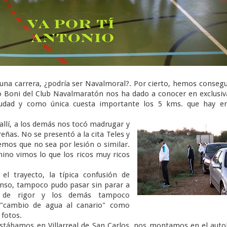
a carrera, ¿podría ser Navalmoral?. Por cierto, hemos conseg
o Boni del Club Navalmaratón nos ha dado a conocer en exclusiv
Ciudad y como única cuesta importante los 5 kms. que hay en
allí, a los demás nos tocó madrugar y
ereñas. No se presentó a la cita Teles y
emos que no sea por lesión o similar.
mino vimos lo que los ricos muy ricos
ayecto, la típica confusión de
fonso, tampoco pudo pasar sin parar a
 de rigor y los demás tampoco
 "cambio de agua al canario" como
 fotos.
bamos en Villarreal de San Carlos, nos montamos en el auto