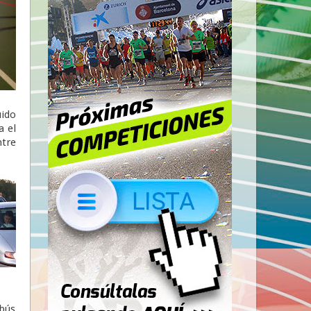
uido
a el
tre
bús