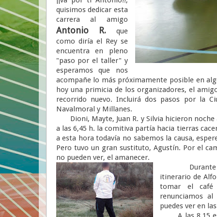
quisimos dedicar esta
carrera al amigo
Antonio R.
que
como diría el Rey se
encuentra en pleno
"paso por el taller" y
esperamos que nos
acompañe lo más próximamente posible en algun
hoy una primicia de los organizadores, el amig
recorrido nuevo. Incluirá dos pasos por la 
Navalmoral y Millanes.
Dioni, Mayte, Juan R. y Silvia hicieron noche 
a las 6,45 h. la comitiva partía hacia tierras cac
a esta hora todavía no sabemos la causa, esper
Pero tuvo un gran sustituto, Agustín. Por el ca
no pueden ver, el amanecer.
Durante el tr
itinerario de Al
tomar el café
renunciamos al
puedes ver en las
A las 8,15 está