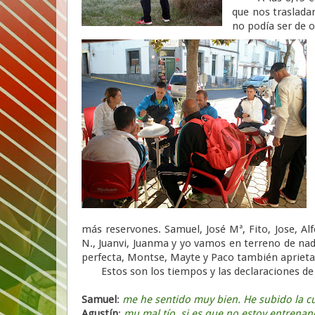
que nos traslada
no podía ser de o
más reservones. Samuel, José Mª, Fito, Jose, Al
N., Juanvi, Juanma y yo vamos en terreno de nadi
perfecta, Montse, Mayte y Paco también aprieta
Estos son los tiempos y las declaraciones de 
Samuel
:
me he sentido muy bien. He subido la cu
Agustín
:
mu mal tío, si es que no estoy entrena