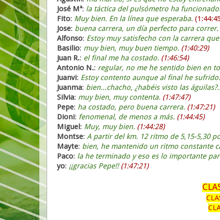
José Mª
:
la táctica del pulsómetro ha funcionado.
Fito
:
Muy bien. En la línea que esperaba
.
(1:44:45
Jose
:
buena carrera, un día perfecto para correr
Alfonso
:
Estoy muy satisfecho con la carrera qu
Basilio
:
muy bien, muy buen tiempo.
(1:40:29)
Juan R.
:
el final me ha costado.
(1:46:54)
Antonio N.
:
regular, no me he sentido bien en to
Juanvi
:
Estoy contento aunque al final he sufrido
Juanma
:
bien...chacho, ¿habéis visto las águilas?..
Silvia
:
muy bien, muy contenta.
(1:47:47)
Pepe
:
ha costado, pero buena carrera.
(1:47:21)
Dioni
:
fenomenal, de menos a más.
(1:44:45)
Miguel
:
Muy, muy bien.
(1:44:28)
Montse
:
A partir del km. 12 ritmo de 5,15-5,30 
Mayte
:
bien, he mantenido un ritmo constante cas
Paco
:
la he terminado y eso es lo importante pa
yo
:
¡¡gracias Pepe!!
(1:47:21)
CLA
CLA
CL