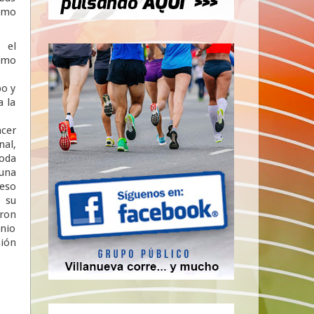
como
 el
omo
o y
a la
cer
nal,
oda
 una
 eso
o su
eron
onio
sión