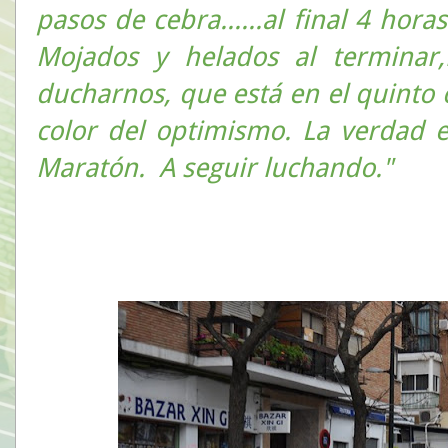
pasos de cebra......al final 4 hor
Mojados y helados al terminar
ducharnos, que está en el quinto c
color del optimismo. La verdad 
Maratón. A seguir luchando."