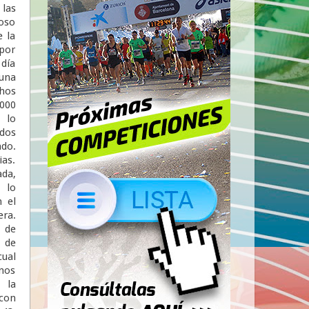
 las
toso
e la
por
 día
 una
hos
000
 lo
odos
ndo.
ias.
da,
 lo
 el
era.
s de
 de
cual
nos
 la
con