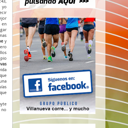
43,
 yo
ecir
ejor
 en
sgar
imas
pe
y
ero
llos
pio
vas
vida
 que
una
ías
 que
ayte
 no