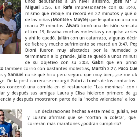
unos debutantes a un nivel altísimo,
José Mª
3:
Miguel
3:56, un
Rafa
impresionante con su 3:40,
mismo que rebajé mi record en 22 minutos y qué d
de las niñas (
Montse
y
Mayte
) que le quitaron a su m
marca 25 minutos.
Álvaro
tomó una decisión sensata
el km. 19, llevaba muchas molestias y no quiso arrie
y ahí lo quedó.
Julián
con un catarrazo, algunas déc
de fiebre y mucho sufrimiento se marcó un 3:47,
Pe
Dioni
fueron muy afectados por la humedad p
terminaron a lo grande,
Julio
se quedó a unos minuti
de su objetivo con su 3:03,
Gabri
que en princi
so
también corrió con bastantes molestias,
Martín
3:27,
Paco Cue
as y
Samuel
no sé qué hizo pero seguro que muy bien, ¿se me ol
o. De la post-carrera se encargó Gabri a través de los contactos
nos concertó una comida en el restaurante "Las meninas" con 
ar y después sus amigas Laura y Elisa hicieron primero de gu
lencia y después mostraron parte de la "noche valenciana" a los
En declaraciones hechas a este medio, Julián, M
y Luismi afirman que se "cortan la coleta", que
correrán más maratones ¿podrán cumplirlo?