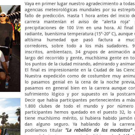
Vaya en primer lugar nuestro agradecimiento a todas
agencias meteorológicas mundiales por su estrepi
fallo de predicción. Hasta 1 hora antes del inicio d
carrera mantenían el aviso de "alerta roja" 
precipitaciones de 100 l/m en una hora. Al final
radiante, buenísima temperatura (15º-20º C), aunque
altísima humedad que pasó factura a muc
corredores, sobre todo a los más sudadores. 9
inscritos, ambientazo, 34 grupos de animación a
largo del recorrido y gente, muchísima gente en t
los puntos de la ciudad mirando, admirando y anima
El final es impresionante en la Ciudad de las Cienc
Nuestra expedición como de costumbre muy anima
lo pasamos genial en la cena de la noche previa,
pasamos en general bien en la carrera aunque con
sufrimiento lógico y por supuesto en la postcarr
Decir que habia participantes pertenecientes a má
1.800 clubes de todo el mundo y por número
participantes hemos quedado en el puesto 32, lo 
tiene muchísimo mérito, si hubiera habido jamón 
dan alguno seguro. Ya hablando de la carrera
podríamos titular
"La rebelión de
los modestos"