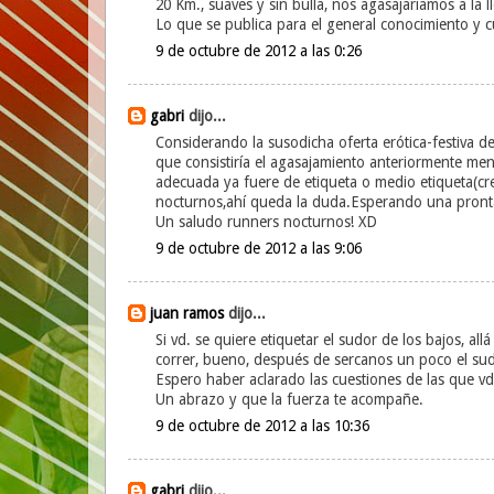
20 Km., suaves y sin bulla, nos agasajaríamos a la l
Lo que se publica para el general conocimiento y c
9 de octubre de 2012 a las 0:26
gabri
dijo...
Considerando la susodicha oferta erótica-festiva d
que consistiría el agasajamiento anteriormente men
adecuada ya fuere de etiqueta o medio etiqueta(creo
nocturnos,ahí queda la duda.Esperando una pronta
Un saludo runners nocturnos! XD
9 de octubre de 2012 a las 9:06
juan ramos
dijo...
Si vd. se quiere etiquetar el sudor de los bajos, a
correr, bueno, después de sercanos un poco el sudo
Espero haber aclarado las cuestiones de las que vd
Un abrazo y que la fuerza te acompañe.
9 de octubre de 2012 a las 10:36
gabri
dijo...