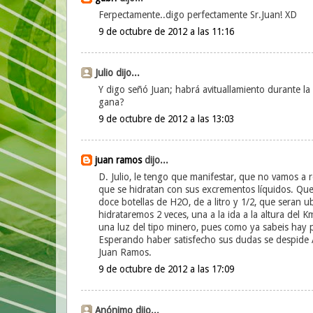
Ferpectamente..digo perfectamente Sr.Juan! XD
9 de octubre de 2012 a las 11:16
Julio dijo...
Y digo señó Juan; habrá avituallamiento durante l
gana?
9 de octubre de 2012 a las 13:03
juan ramos
dijo...
D. Julio, le tengo que manifestar, que no vamos a r
que se hidratan con sus excrementos líquidos. Qu
doce botellas de H2O, de a litro y 1/2, que seran
hidrataremos 2 veces, una a la ida a la altura del Km
una luz del tipo minero, pues como ya sabeis hay p
Esperando haber satisfecho sus dudas se despide A
Juan Ramos.
9 de octubre de 2012 a las 17:09
Anónimo dijo...