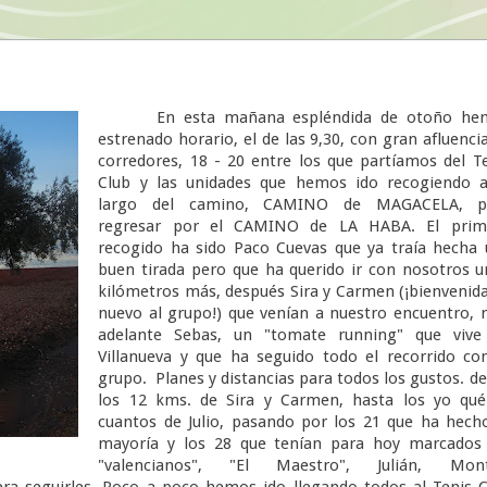
En esta mañana espléndida de otoño he
estrenado horario, el de las 9,30, con gran afluenci
corredores, 18 - 20 entre los que partíamos del T
Club y las unidades que hemos ido recogiendo a
largo del camino, CAMINO de MAGACELA, p
regresar por el CAMINO de LA HABA. El prim
recogido ha sido Paco Cuevas que ya traía hecha
buen tirada pero que ha querido ir con nosotros 
kilómetros más, después Sira y Carmen (¡bienvenid
nuevo al grupo!) que venían a nuestro encuentro,
adelante Sebas, un "tomate running" que vive
Villanueva y que ha seguido todo el recorrido co
grupo. Planes y distancias para todos los gustos. d
los 12 kms. de Sira y Carmen, hasta los yo qué
cuantos de Julio, pasando por los 21 que ha hech
mayoría y los 28 que tenían para hoy marcados 
"valencianos", "El Maestro", Julián, Mont
diera seguirles. Poco a poco hemos ido llegando todos al Tenis 