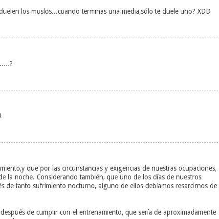
duelen los muslos...cuando terminas una media,sólo te duele uno? XDD
....?
!
miento,y que por las circunstancias y exigencias de nuestras ocupaciones,
de la noche. Considerando también, que uno de los días de nuestros
 de tanto sufrimiento nocturno, alguno de ellos debíamos resarcirnos de
espués de cumplir con el entrenamiento, que sería de aproximadamente