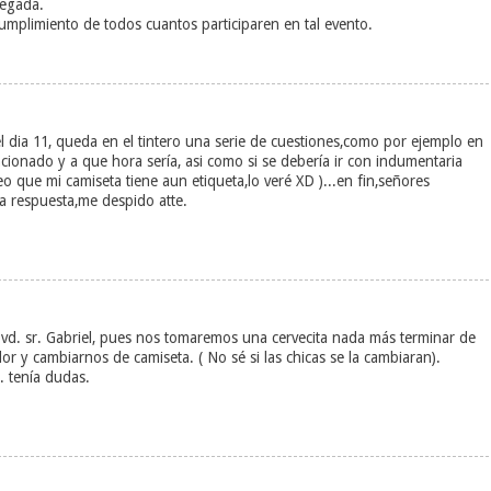
legada.
umplimiento de todos cuantos participaren en tal evento.
el dia 11, queda en el tintero una serie de cuestiones,como por ejemplo en
cionado y a que hora sería, asi como si se debería ir con indumentaria
 que mi camiseta tiene aun etiqueta,lo veré XD )...en fin,señores
 respuesta,me despido atte.
llá vd. sr. Gabriel, pues nos tomaremos una cervecita nada más terminar de
r y cambiarnos de camiseta. ( No sé si las chicas se la cambiaran).
. tenía dudas.