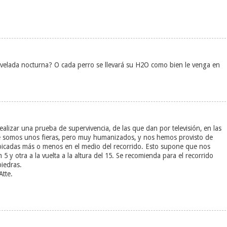
a velada nocturna? O cada perro se llevará su H2O como bien le venga en
ealizar una prueba de supervivencia, de las que dan por televisión, en las
e somos unos fieras, pero muy humanizados, y nos hemos provisto de
 ubicadas más o menos en el medio del recorrido. Esto supone que nos
 5 y otra a la vuelta a la altura del 15. Se recomienda para el recorrido
iedras.
tte.