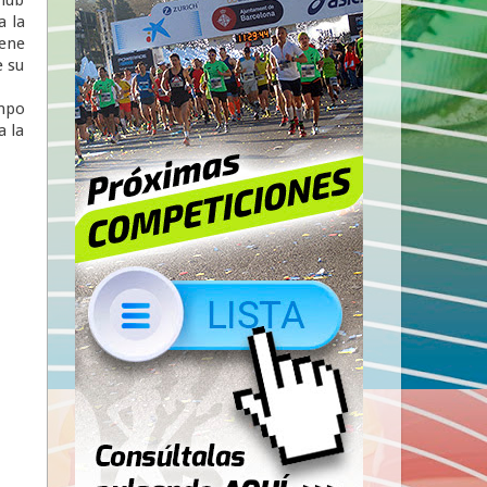
a la
iene
e su
empo
a la