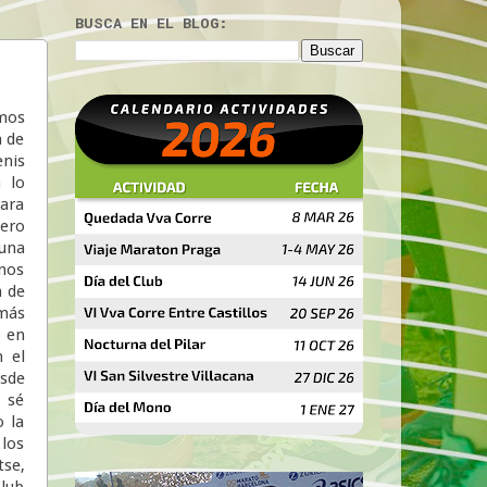
BUSCA EN EL BLOG:
mos
a de
enis
 lo
ara
ero
 una
unos
a de
 más
 en
n el
esde
 sé
o la
los
se,
Club