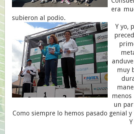
Consuel
era mu
subieron al podio.
Y yo, 
preced
prim
meta
anduve 
muy b
dura
maner
menos 
un par
Como siempre lo hemos pasado genial y p
Y