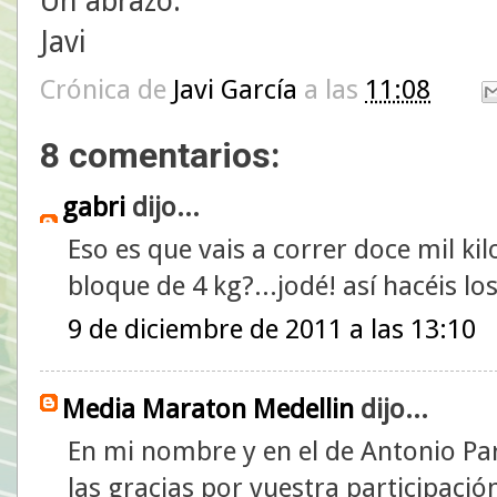
Un abrazo.
Javi
Crónica de
Javi García
a las
11:08
8 comentarios:
gabri
dijo...
Eso es que vais a correr doce mil k
bloque de 4 kg?...jodé! así hacéis l
9 de diciembre de 2011 a las 13:10
Media Maraton Medellin
dijo...
En mi nombre y en el de Antonio Parr
las gracias por vuestra participació