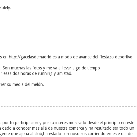
iblely.
s en http://gacelasdemadrid.es a modo de avance del fiestazo deportivo
eo. Son muchas las fotos y me va a llevar algo de tiempo
ir esas dos horas de running y amistad.
ener su media del melón.
or tu participacion y por tu interes mostrado desde el principio en este
a dado a conocer mas allá de nuestra comarca y ha resultado ser todo un
 gente que ajena al club,ha estado con nosotros corriendo en este dia de