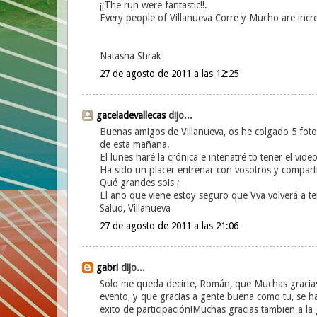
¡¡The run were fantastic!!.
Every people of Villanueva Corre y Mucho are incre
Natasha Shrak
27 de agosto de 2011 a las 12:25
gaceladevallecas
dijo...
Buenas amigos de Villanueva, os he colgado 5 foto
de esta mañana.
El lunes haré la crónica e intenatré tb tener el vid
Ha sido un placer entrenar con vosotros y compart
Qué grandes sois ¡
El año que viene estoy seguro que Vva volverá a t
Salud, Villanueva
27 de agosto de 2011 a las 21:06
gabri
dijo...
Solo me queda decirte, Román, que Muchas gracias p
evento, y que gracias a gente buena como tu, se h
exito de participación!Muchas gracias tambien a la