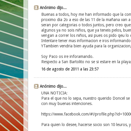
Anónimo dijo...
Buenas a todos, hoy me han informado que la comis
proximo dia 2o a eso de las 11 de la mañana van a o
seran por categorias o todos juntos, pero creo que
algunos ya no sois niños, que ya teneis pelos, bue
vengan a correr los niños, asi pues os pido qeu lo
Intentare tener mas informacion e iros informando
YTambien vendria bien ayuda para la organizacion, 
Soy Paco os ire inforamando.
Respecto a San Bartolito no se si estare en la play
16 de agosto de 2011 a las 23:57
Anónimo dijo...
UNA NOTICIA:
Para el que no lo sepa, nuestro querido Doncel se
con muy buenas intenciones.
https://www.facebook.com/#!/profile.php?id=100
Para quien lo desee, hacerse socio son 10 leuros, 