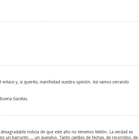
el enlace y, si queréis, manifestad vuestra opinión. Así vamos cerrando
abuena Gacelas.
la desagradable noticia de que este año no tenemos Melón. La verdad es
omo un barrunto ... un queséyo. Tanto cambio de fechas, de recorridos, de