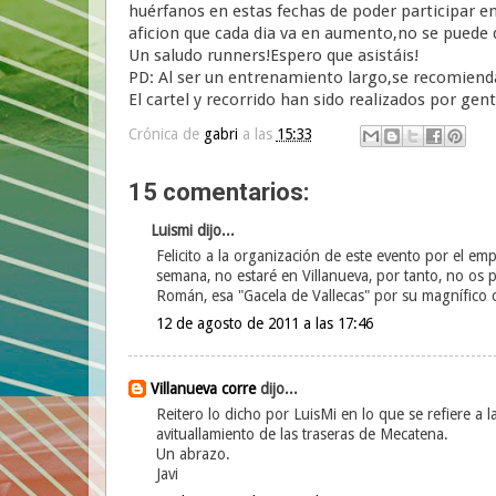
huérfanos en estas fechas de poder participar en 
aficion que cada dia va en aumento,no se puede 
Un saludo runners!Espero que asistáis!
PD: Al ser un entrenamiento largo,se recomienda 
El cartel y recorrido han sido realizados por ge
Crónica de
gabri
a las
15:33
15 comentarios:
Luismi dijo...
Felicito a la organización de este evento por el e
semana, no estaré en Villanueva, por tanto, no os p
Román, esa "Gacela de Vallecas" por su magnífico c
12 de agosto de 2011 a las 17:46
Villanueva corre
dijo...
Reitero lo dicho por LuisMi en lo que se refiere a 
avituallamiento de las traseras de Mecatena.
Un abrazo.
Javi