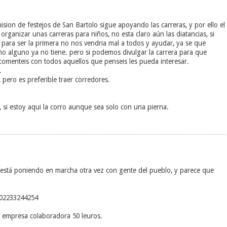
ion de festejos de San Bartolo sigue apoyando las carreras, y por ello el
rganizar unas carreras para niños, no esta claro aún las diatancias, si
 para ser la primera no nos vendria mal a todos y ayudar, ya se que
no alguno ya no tiene. pero si podemos divulgar la carrera para que
 comenteis con todos aquellos que penseis les pueda interesar.
.
pero es preferible traer corredores.
a, si estoy aqui la corro aunque sea solo con una pierna.
 está poniendo en marcha otra vez con gente del pueblo, y parece que
002233244254
y empresa colaboradora 50 leuros.