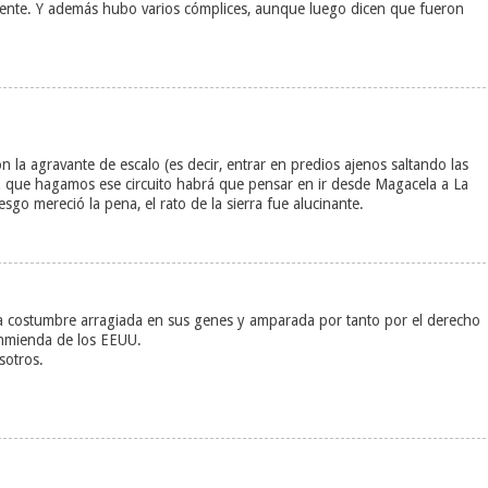
mamente. Y además hubo varios cómplices, aunque luego dicen que fueron
la agravante de escalo (es decir, entrar en predios ajenos saltando las
vez que hagamos ese circuito habrá que pensar en ir desde Magacela a La
esgo mereció la pena, el rato de la sierra fue alucinante.
na costumbre arragiada en sus genes y amparada por tanto por el derecho
enmienda de los EEUU.
sotros.