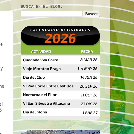
BUSCA EN EL BLOG:
ue
 y
ene
el
5
a