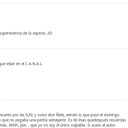
upervivencia de la especie..XD
e estar en el C.A.N.A.L.
canto por las 9,30, y como dice Ñete, viendo lo que pasó el domingo
empo que no pegaba una pechá semejante. Es de ésas quedespués recuerdas
. Ahhh, Javi... que yo no soy el único culpable. Si acaso el autor