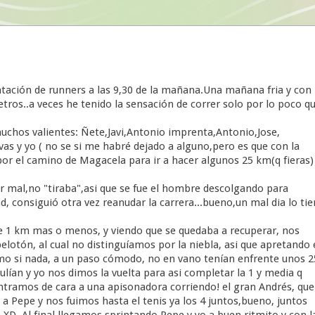
ción de runners a las 9,30 de la mañana.Una mañana fria y con
etros..a veces he tenido la sensación de correr solo por lo poco q
hos valientes: Ñete,Javi,Antonio imprenta,Antonio,Jose,
as y yo ( no se si me habré dejado a alguno,pero es que con la
or el camino de Magacela para ir a hacer algunos 25 km(q fieras)
r mal,no "tiraba",asi que se fue el hombre descolgando para
d, consiguió otra vez reanudar la carrera...bueno,un mal dia lo ti
e 1 km mas o menos, y viendo que se quedaba a recuperar, nos
elotón, al cual no distinguíamos por la niebla, asi que apretando 
omo si nada, a un paso cómodo, no en vano tenían enfrente unos 2
lían y yo nos dimos la vuelta para asi completar la 1 y media q
ramos de cara a una apisonadora corriendo! el gran Andrés, que
 a Pepe y nos fuimos hasta el tenis ya los 4 juntos,bueno, juntos
 XD. Al final llegamos sprintando Pepe y yo a buen ritmito y con l