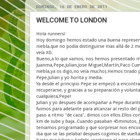
DOMINGO, 16 DE ENERO DE 2011
WELCOME TO LONDON
Hola runners!
Hoy domingo hemos estado una buena representa
niebla,que no podia distinguirse mas allá de 2 m
veía XD.
Bueno,a lo que vamos, nos hemos presentado muc
Juanma,Pepe,Julian,Jose Miguel,Martín,Paco Cuev
niebla,ya os digo,no veía mucho).Hemos tirado p
Pepe,Julian y yo horita y media.
Ya desde el principio Pepe se empezó a encontra
recuperarse, y gracias a su preparación y volunta
cualquiera,Pepe!
Julian y yo despues de acompañar a Pepe durant
fuimos para adelante para alcanzar al resto del p
paso a ritmo "de caza", dimos con ellos.Ellos c
km de sube y baja..Cuando pasaban 45minutos, Ju
teniamos programado y que sorpresa! nos encont
iba que se las pelaba! despues cogimos de vuelta
hasta que Julian y Andrés apretaron el paso,claro