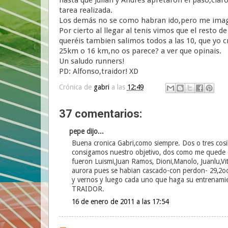
tarea realizada.
Los demás no se como habran ido,pero me imagi
Por cierto al llegar al tenis vimos que el resto d
queréis tambien salimos todos a las 10, que yo 
25km o 16 km,no os parece? a ver que opinais.
Un saludo runners!
PD: Alfonso,traidor! XD
Crónica de
gabri
a las
12:49
37 comentarios:
pepe dijo...
Buena cronica Gabri,como siempre. Dos o tres cosil
consigamos nuestro objetivo, dos como me quede e
fueron Luismi,Juan Ramos, Dioni,Manolo, Juanlu,Vito
aurora pues se habian cascado-con perdon- 29,2oo, 
y vernos y luego cada uno que haga su entrenamie
TRAIDOR.
16 de enero de 2011 a las 17:54