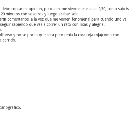
ebe contar mi opinion, pero a mi me viene mejor a las 9,30, como sabeis
20 minutos con vosotros y luego acabar solo.
artir comentarios, a la vez que me vienen fenomenal para cuando uno va
eguir sabiendo que vas a correr un rato con risas y alegria.
n.
Alfonso y no se por lo que sera pero tenia la cara roja roja(como con
a corrido.
canográfico.