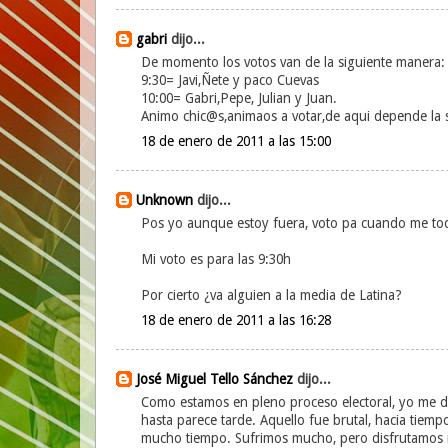
gabri
dijo...
De momento los votos van de la siguiente manera:
9:30= Javi,Ñete y paco Cuevas
10:00= Gabri,Pepe, Julian y Juan.
Animo chic@s,animaos a votar,de aqui depende la s
18 de enero de 2011 a las 15:00
Unknown
dijo...
Pos yo aunque estoy fuera, voto pa cuando me toqu
Mi voto es para las 9:30h
Por cierto ¿va alguien a la media de Latina?
18 de enero de 2011 a las 16:28
José Miguel Tello Sánchez
dijo...
Como estamos en pleno proceso electoral, yo me de
hasta parece tarde. Aquello fue brutal, hacia ti
mucho tiempo. Sufrimos mucho, pero disfrutamos más