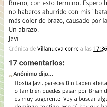
Bueno, con esto termino. Espero h
no haberos aburrido con mis "bata
más dolor de brazo, causado por l
Un abrazo.
Javi
Crónica de
Villanueva corre
a las
17:3
17 comentarios:
Anónimo dijo...
Hostia Javi, pareces Bin Laden afei
o también puedes pasar por Brian de
es muy sugerente. Voy a buscar algu
domingo contigo. Eso sí, hay que ha