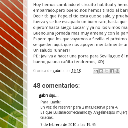
Hoy hemos cambiado el circuito habitual y hemos
embarrado,pero bueno,nos hemos tirado al bar
Decir tb que Pepe,el tio esta que se sale, y prue
fuerza y se fue escapado un buen rato,hasta que "
dijeron"hasta luego Lucaa" y ya no los vimos ma
Bueno,una jornada mas muy amena y con la part
Espero que los que vayamos a Sevilla el próximo
se queden aqui, que nos apoyen mentalmente un 
Un saludo runners!
PD: Javi va a hacer una porra para Sevilla,que é
bueno,pa una cañita tendremos, XD)
Crónica de
gabri
a las
19:18
48 comentarios:
gabri
dijo...
Para Juanlu:
En vez de reservar para 2 mas,reserva para 4.
Es que Luisma(correcaminos)y Angelines(su mujer) 
Gracias.
7 de febrero de 2010 a las 19:46