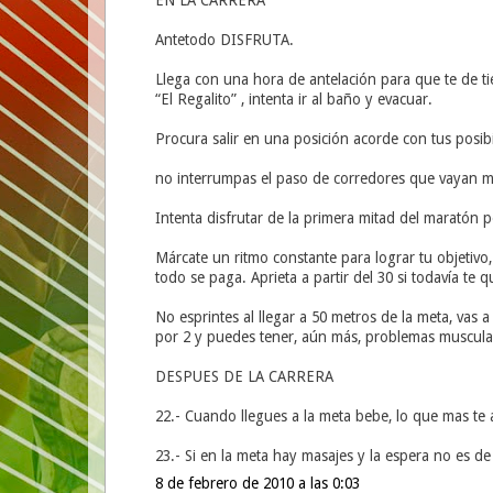
EN LA CARRERA
Antetodo DISFRUTA.
Llega con una hora de antelación para que te de ti
“El Regalito” , intenta ir al baño y evacuar.
Procura salir en una posición acorde con tus posibi
no interrumpas el paso de corredores que vayan m
Intenta disfrutar de la primera mitad del maratón p
Márcate un ritmo constante para lograr tu objetivo
todo se paga. Aprieta a partir del 30 si todavía te 
No esprintes al llegar a 50 metros de la meta, vas a
por 2 y puedes tener, aún más, problemas muscula
DESPUES DE LA CARRERA
22.- Cuando llegues a la meta bebe, lo que mas te a
23.- Si en la meta hay masajes y la espera no es d
8 de febrero de 2010 a las 0:03