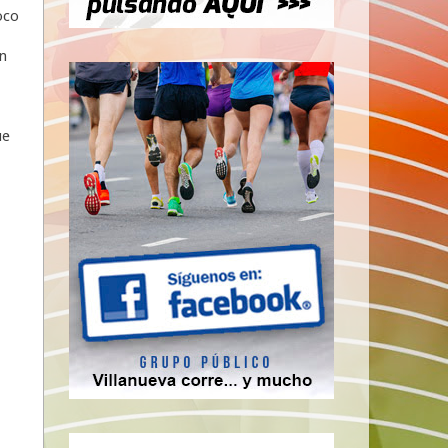
oco
n
ue