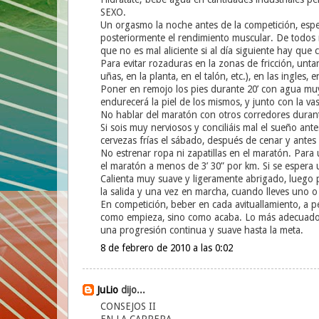
SEXO.
Un orgasmo la noche antes de la competición, esp
posteriormente el rendimiento muscular. De todos 
que no es mal aliciente si al día siguiente hay que 
Para evitar rozaduras en la zonas de fricción, untar
uñas, en la planta, en el talón, etc.), en las ingles, 
Poner en remojo los pies durante 20’ con agua muy c
endurecerá la piel de los mismos, y junto con la vas
No hablar del maratón con otros corredores durante
Si sois muy nerviosos y conciliáis mal el sueño an
cervezas frías el sábado, después de cenar y antes 
No estrenar ropa ni zapatillas en el maratón. Para 
el maratón a menos de 3’ 30” por km. Si se espera 
Calienta muy suave y ligeramente abrigado, luego p
la salida y una vez en marcha, cuando lleves uno o d
En competición, beber en cada avituallamiento, a p
como empieza, sino como acaba. Lo más adecuado es
una progresión continua y suave hasta la meta.
8 de febrero de 2010 a las 0:02
JuLio
dijo...
CONSEJOS II