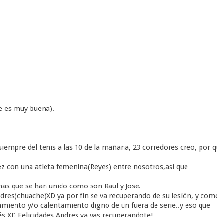
ue es muy buena).
empre del tenis a las 10 de la mañana, 23 corredores creo, por q
z con una atleta femenina(Reyes) entre nosotros,asi que
s que se han unido como son Raul y Jose.
es(chuache)XD ya por fin se va recuperando de su lesión, y com
amiento y/o calentamiento digno de un fuera de serie..y eso que
s XD.Felicidades Andres,ya vas recuperandote!