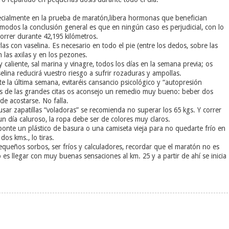
ecialmente en la prueba de maratón,libera hormonas que benefician
modos la conclusión general es que en ningún caso es perjudicial, con lo
correr durante 42,195 kilómetros.
las con vaselina. Es necesario en todo el pie (entre los dedos, sobre las
en las axilas y en los pezones.
aliente, sal marina y vinagre, todos los días en la semana previa; os
elina reducirá vuestro riesgo a sufrir rozaduras y ampollas.
 la última semana, evitaréis cansancio psicológico y “autopresión
tes de las grandes citas os aconsejo un remedio muy bueno: beber dos
de acostarse. No falla.
usar zapatillas “voladoras” se recomienda no superar los 65 kgs. Y correr
un día caluroso, la ropa debe ser de colores muy claros.
onte un plástico de basura o una camiseta vieja para no quedarte frío en
os kms., lo tiras.
equeños sorbos, ser fríos y calculadores, recordar que el maratón no es
 llegar con muy buenas sensaciones al km. 25 y a partir de ahí se inicia