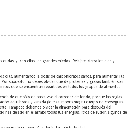
s dudas, y, con ellas, los grandes miedos. Relajate, cierra los ojos y
los días, aumentando la dosis de carbohidratos sanos, para aumentar las
. Por supuesto, no debes olvidar que de proteínas y grasas también son
químicos que se encuentran repartidos en todos los grupos de alimentos.
encia de que sólo de pasta vive el corredor de fondo, porque las reglas
tación equilibrada y variada (lo más importante) tu cuerpo no conseguirá
amente. Tampoco debemos olvidar la alimentación para después del
o has dejado en el asfalto todas tus energías, litros de sudor, algunos de
ro repartido en pequeñas dosis durante todo el día.