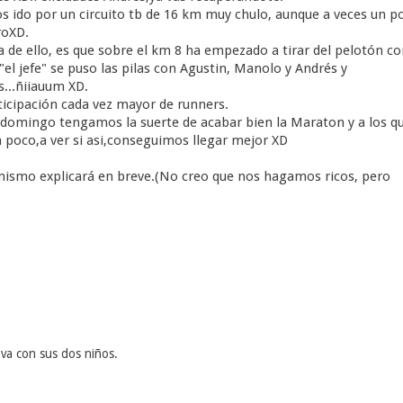
 ido por un circuito tb de 16 km muy chulo, aunque a veces un p
roXD.
ba de ello, es que sobre el km 8 ha empezado a tirar del pelotón co
el jefe" se puso las pilas con Agustin, Manolo y Andrés y
s...ñiiauum XD.
icipación cada vez mayor de runners.
 domingo tengamos la suerte de acabar bien la Maraton y a los q
poco,a ver si asi,conseguimos llegar mejor XD
l mismo explicará en breve.(No creo que nos hagamos ricos, pero
va con sus dos niños.