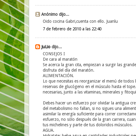
Anónimo dijo...
Oido cocina Gabri,cuenta con ello. Juanlu
7 de febrero de 2010 a las 22:40
JuLio
dijo...
CONSEJOS I
De cara al maratón
Se acerca la gran cita, empiezan a surgir las grande
disfruta del día del maratón.
ALIMENTACIÓN.
Lo que necesitas es reorganizar el menú de todos 
reservas de glucógeno en el músculo hasta el tope
necesarias, junto a las vitaminas, minerales y fito
Debes hacer un esfuerzo por olvidar la antigua cre
del metabolismo no fallan, si no sigues una alimen
asimilar la energía suficiente para correr correct
esfuerzo, no sólo después de la gran carrera, cuand
tus michelines y parte de tus doloridos músculos.
AGUA.
Hidratate; bebe agua en cantidades industriales pe