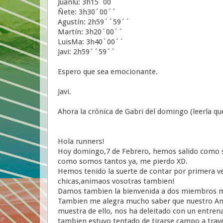
Juanlu: 3h15´00´´
Ñete: 3h30´00´´
Agustín: 2h59´´59´´
Martín: 3h20´00´´
LuisMa: 3h40´00´´
Javi: 2h59´´59´´
Espero que sea emocionante.
Javi.
Ahora la crónica de Gabri del domingo (leerla q
Hola runners!
Hoy domingo,7 de Febrero, hemos salido como si
como somos tantos ya, me pierdo XD.
Hemos tenido la suerte de contar por primera ve
chicas,animaos vosotras tambien!
Damos tambien la bienvenida a dos miembros ma
Tambien me alegra mucho saber que nuestro Andr
muestra de ello, nos ha deleitado con un entren
tambien estuvo tentado de tirarse campo a travé