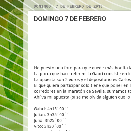
DOMINGO, 7 DE FEBRERO DE 2010
DOMINGO 7 DE FEBRERO
He puesto una foto para que quede más bonita la
La porra que hace referencia Gabri consiste en lo
La apuesta son 2 euros y el depositario es Carlos
El que quiera participar sólo tiene que poner en
corredores en la maratón de Sevilla, sumamos to
Ahí va mi apuesta (si se me olvida alguien que lo 
Gabri: 4h15´00´´
Julián: 3h35´00´´
Julio: 3h25´00´´
Vito: 3h30´00´´